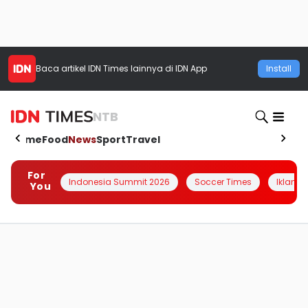
Baca artikel
IDN Times
lainnya di IDN App
Install
NTB
Home
Food
News
Sport
Travel
For
Indonesia Summit 2026
Soccer Times
Iklanin 
You