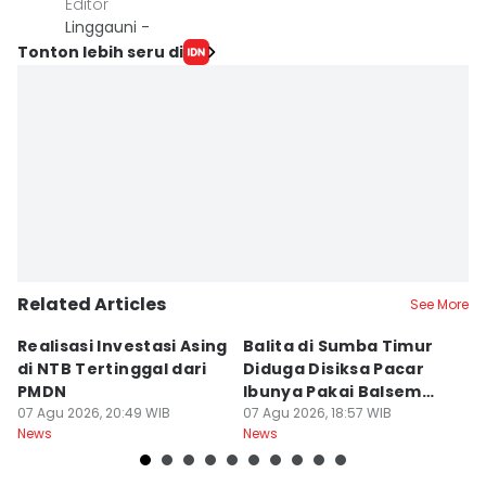
Editor
Linggauni -
Tonton lebih seru di
Related Articles
See More
Realisasi Investasi Asing
Balita di Sumba Timur
P
di NTB Tertinggal dari
Diduga Disiksa Pacar
B
PMDN
Ibunya Pakai Balsem
T
07 Agu 2026, 20:49 WIB
dan Cabai
07 Agu 2026, 18:57 WIB
Mi
07
News
News
Ne