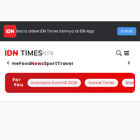
Baca artikel
IDN Times
lainnya di IDN App
Install
NTB
Home
Food
News
Sport
Travel
For
Indonesia Summit 2026
Soccer Times
Iklanin 
You