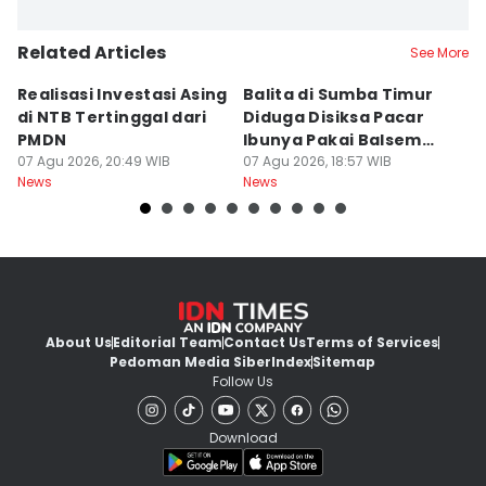
Related Articles
See More
Realisasi Investasi Asing
Balita di Sumba Timur
P
di NTB Tertinggal dari
Diduga Disiksa Pacar
B
PMDN
Ibunya Pakai Balsem
T
07 Agu 2026, 20:49 WIB
dan Cabai
07 Agu 2026, 18:57 WIB
Mi
07
News
News
Ne
About Us
Editorial Team
Contact Us
Terms of Services
Pedoman Media Siber
Index
Sitemap
Follow Us
Download