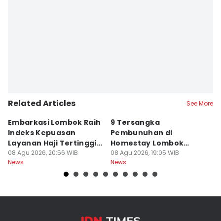
Related Articles
See More
Embarkasi Lombok Raih
9 Tersangka
J
Indeks Kepuasan
Pembunuhan di
d
Layanan Haji Tertinggi
Homestay Lombok
B
Nasional
08 Agu 2026, 20:56 WIB
Barat Dilimpahkan ke
08 Agu 2026, 19:05 WIB
2
08
News
News
Ne
Jaksa