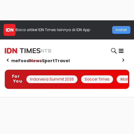
Baca artikel
IDN Times
lainnya di IDN App
Install
NTB
Home
Food
News
Sport
Travel
For
Indonesia Summit 2026
Soccer Times
Iklanin 
You