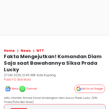
Home
News
NTT
Fakta Mengejutkan! Komandan Diam
Saja saat Bawahannya Siksa Prada
Lucky
27 Okt 2025, 12:45 WIB
Kota Kupang
Putra F.D. Bali Mula
News
Channel
Add Us on Google
Lettu Infanteri Ahmad Faisal disidangkan atas kasus Prada Lucky. (IDN
Times/Putra Bali Mula)