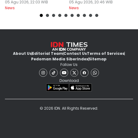
Respons JPU
05 Agu 2026, 22:03 WIB
Siluman DPRD NTB
05 Agu 2026, 20:46 WIB
K
05
News
News
Ne
About Us
Editorial Team
Contact Us
Terms of Services
Pedoman Media Siber
Index
Sitemap
Follow Us
Download
© 2026 IDN. All Rights Reserved.