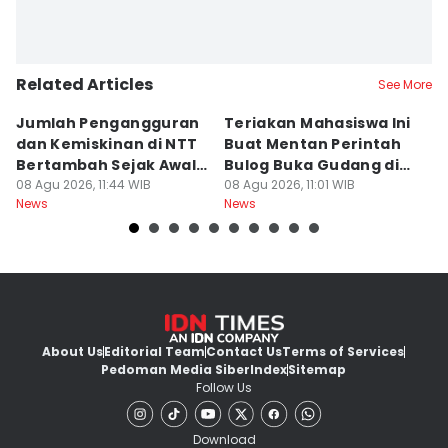
Related Articles
See More
Jumlah Pengangguran
Teriakan Mahasiswa Ini
K
dan Kemiskinan di NTT
Buat Mentan Perintah
R
Bertambah Sejak Awal
Bulog Buka Gudang di
H
2026
08 Agu 2026, 11:44 WIB
Alor
08 Agu 2026, 11:01 WIB
T
08
News
News
Ne
About Us
Editorial Team
Contact Us
Terms of Services
Pedoman Media Siber
Index
Sitemap
Follow Us
Download