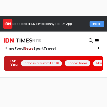
Baca artikel
IDN Times
lainnya di IDN App
Install
NTB
Home
Food
News
Sport
Travel
For
Indonesia Summit 2026
Soccer Times
Iklanin 
You