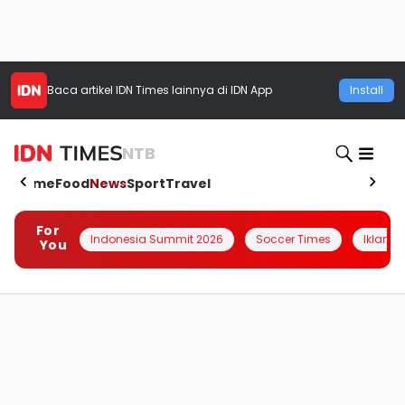
Baca artikel
IDN Times
lainnya di IDN App
Install
NTB
Home
Food
News
Sport
Travel
For
Indonesia Summit 2026
Soccer Times
Iklanin 
You