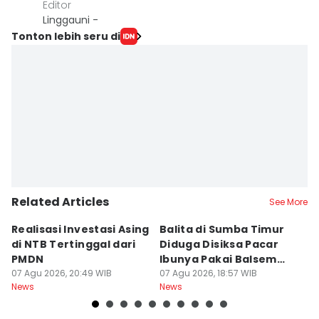
Editor
Linggauni -
Tonton lebih seru di
Related Articles
See More
Realisasi Investasi Asing
Balita di Sumba Timur
P
di NTB Tertinggal dari
Diduga Disiksa Pacar
B
PMDN
Ibunya Pakai Balsem
T
07 Agu 2026, 20:49 WIB
dan Cabai
07 Agu 2026, 18:57 WIB
Mi
07
News
News
Ne