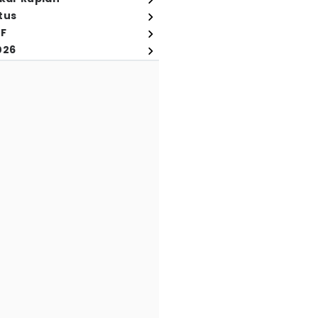
tus
FF
026