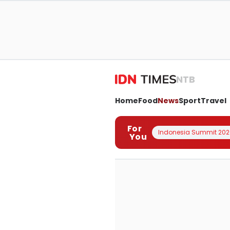
NTB
Home
Food
News
Sport
Travel
For
Indonesia Summit 202
You