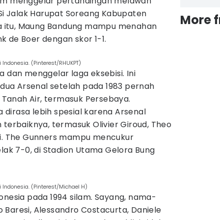
dam menggelar pertandingan melawan
 Si Jalak Harupat Soreang Kabupaten
More 
ika itu, Maung Bandung mampu menahan
k de Boer dengan skor 1-1.
 Indonesia. (Pinterest/RHUKPT)
a dan menggelar laga eksebisi. Ini
ua Arsenal setelah pada 1983 pernah
Tanah Air, termasuk Persebaya.
dirasa lebih spesial karena Arsenal
rbaiknya, termasuk Olivier Giroud, Theo
ski. The Gunners mampu mencukur
elak 7-0, di Stadion Utama Gelora Bung
Indonesia. (Pinterest/Michael H)
onesia pada 1994 silam. Sayang, nama-
 Baresi, Alessandro Costacurta, Daniele