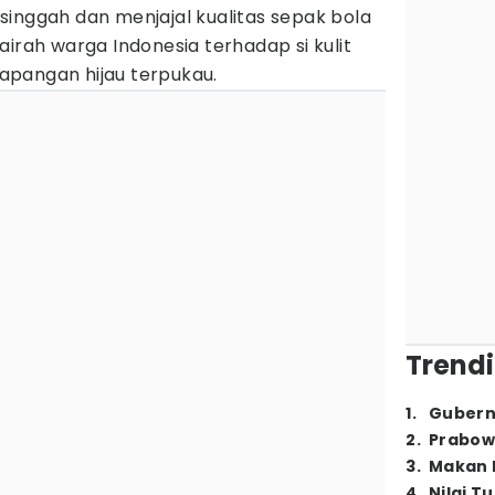
inggah dan menjajal kualitas sepak bola
airah warga Indonesia terhadap si kulit
pangan hijau terpukau.
Trendi
1
.
Gubern
2
.
Prabow
3
.
Makan B
4
.
Nilai T