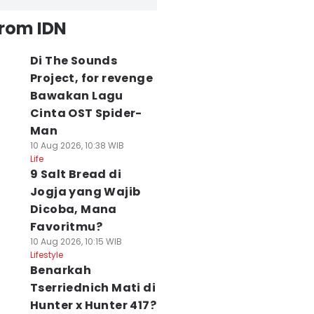
from IDN
Di The Sounds
Project, for revenge
Bawakan Lagu
Cinta OST Spider-
Man
10 Aug 2026, 10:38 WIB
Life
9 Salt Bread di
Jogja yang Wajib
Dicoba, Mana
Favoritmu?
10 Aug 2026, 10:15 WIB
Lifestyle
Benarkah
Tserriednich Mati di
Hunter x Hunter 417?