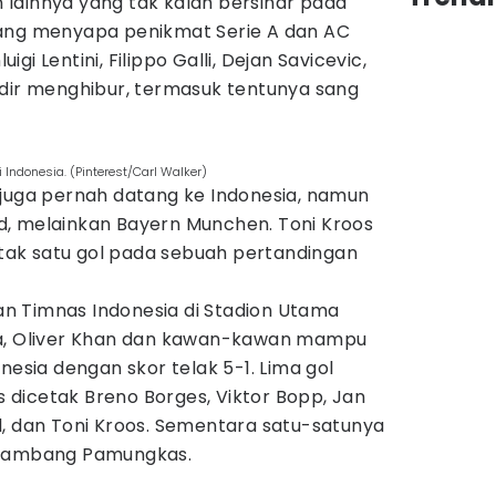
lainnya yang tak kalah bersinar pada
tang menyapa penikmat Serie A dan AC
uigi Lentini, Filippo Galli, Dejan Savicevic,
adir menghibur, termasuk tentunya sang
Indonesia. (Pinterest/Carl Walker)
 juga pernah datang ke Indonesia, namun
, melainkan Bayern Munchen. Toni Kroos
ak satu gol pada sebuah pertandingan
n Timnas Indonesia di Stadion Utama
ta, Oliver Khan dan kawan-kawan mampu
ia dengan skor telak 5-1. Lima gol
dicetak Breno Borges, Viktor Bopp, Jan
l, dan Toni Kroos. Sementara satu-satunya
 Bambang Pamungkas.