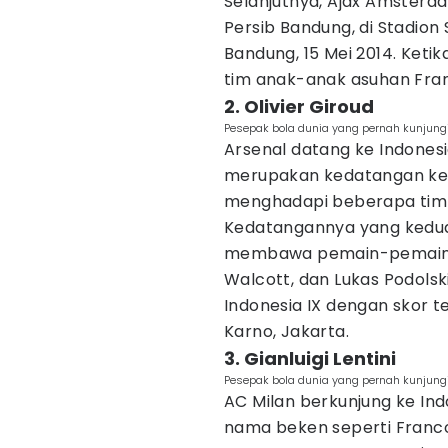
Selanjutnya, Ajax Amster
Persib Bandung, di Stadion
Bandung, 15 Mei 2014. Ket
tim anak-anak asuhan Fran
2. Olivier Giroud
Pesepak bola dunia yang pernah kunjungi
Arsenal datang ke Indonesi
merupakan kedatangan ked
menghadapi beberapa tim 
Kedatangannya yang kedua 
membawa pemain-pemain te
Walcott, dan Lukas Podol
Indonesia IX dengan skor t
Karno, Jakarta.
3. Gianluigi Lentini
Pesepak bola dunia yang pernah kunjungi 
AC Milan berkunjung ke Ind
nama beken seperti Franco