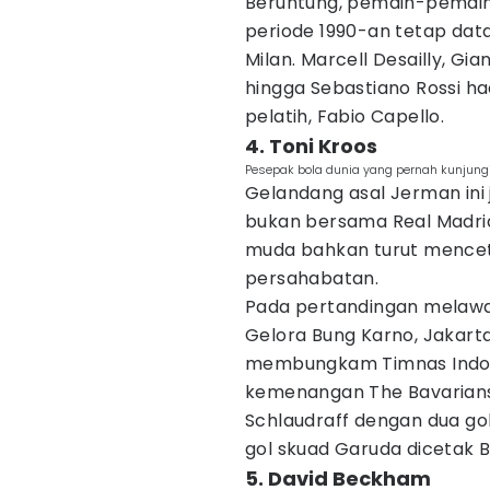
Beruntung, pemain-pemain 
periode 1990-an tetap da
Milan. Marcell Desailly, Gianl
hingga Sebastiano Rossi h
pelatih, Fabio Capello.
4. Toni Kroos
Pesepak bola dunia yang pernah kunjungi 
Gelandang asal Jerman ini
bukan bersama Real Madrid
muda bahkan turut mencet
persahabatan.
Pada pertandingan melawa
Gelora Bung Karno, Jakar
membungkam Timnas Indones
kemenangan The Bavarians 
Schlaudraff dengan dua go
gol skuad Garuda dicetak
5. David Beckham