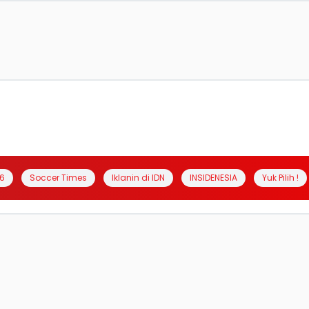
6
Soccer Times
Iklanin di IDN
INSIDENESIA
Yuk Pilih !