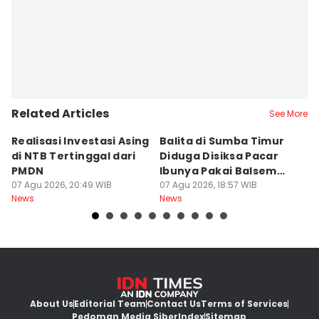
Related Articles
See More
Realisasi Investasi Asing
Balita di Sumba Timur
P
di NTB Tertinggal dari
Diduga Disiksa Pacar
B
PMDN
Ibunya Pakai Balsem
T
07 Agu 2026, 20:49 WIB
dan Cabai
07 Agu 2026, 18:57 WIB
Mi
07
News
News
Ne
About Us
Editorial Team
Contact Us
Terms of Services
Pedoman Media Siber
Index
Sitemap