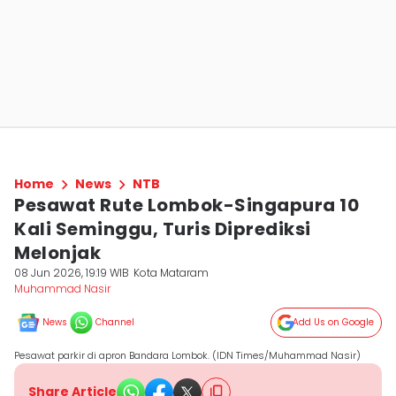
Home
News
NTB
Pesawat Rute Lombok-Singapura 10
Kali Seminggu, Turis Diprediksi
Melonjak
08 Jun 2026, 19:19 WIB
Kota Mataram
Muhammad Nasir
News
Channel
Add Us on Google
Pesawat parkir di apron Bandara Lombok. (IDN Times/Muhammad Nasir)
Share Article