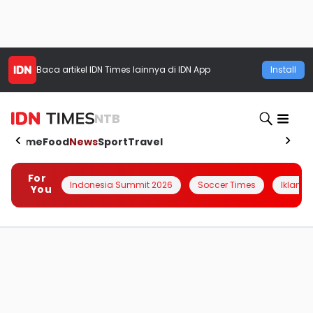
Baca artikel
IDN Times
lainnya di IDN App
Install
NTB
Home
Food
News
Sport
Travel
For
Indonesia Summit 2026
Soccer Times
Iklanin 
You