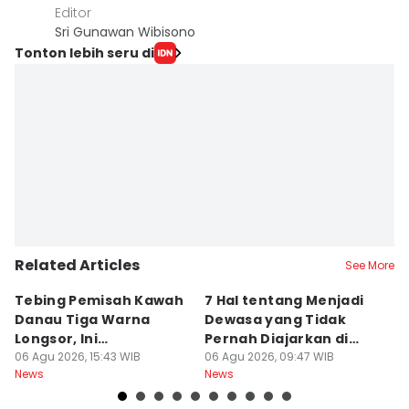
Editor
Sri Gunawan Wibisono
Tonton lebih seru di
Related Articles
See More
Tebing Pemisah Kawah
7 Hal tentang Menjadi
5
Danau Tiga Warna
Dewasa yang Tidak
M
Longsor, Ini
Pernah Diajarkan di
P
Penyebabnya!
06 Agu 2026, 15:43 WIB
Sekolah
06 Agu 2026, 09:47 WIB
A
06
News
News
Ne