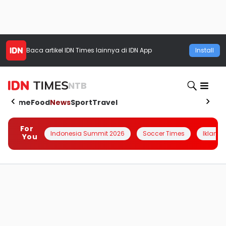
Baca artikel
IDN Times
lainnya di IDN App
Install
NTB
Home
Food
News
Sport
Travel
For
Indonesia Summit 2026
Soccer Times
Iklanin 
You