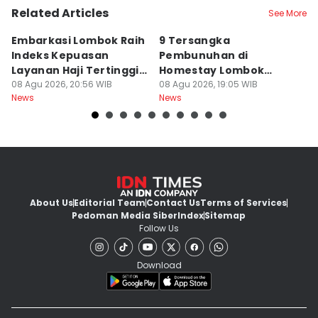
Related Articles
See More
Embarkasi Lombok Raih
9 Tersangka
J
Indeks Kepuasan
Pembunuhan di
d
Layanan Haji Tertinggi
Homestay Lombok
B
Nasional
08 Agu 2026, 20:56 WIB
Barat Dilimpahkan ke
08 Agu 2026, 19:05 WIB
2
08
News
News
Ne
Jaksa
About Us
Editorial Team
Contact Us
Terms of Services
Pedoman Media Siber
Index
Sitemap
Follow Us
Download