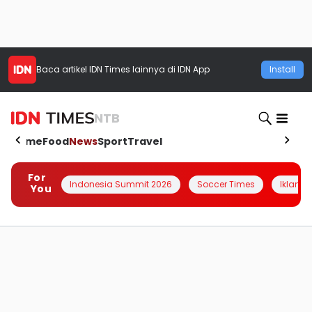
Baca artikel
IDN Times
lainnya di IDN App
Install
NTB
Home
Food
News
Sport
Travel
For
Indonesia Summit 2026
Soccer Times
Iklanin 
You