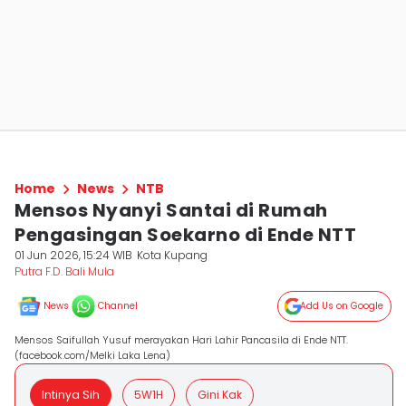
Home
News
NTB
Mensos Nyanyi Santai di Rumah
Pengasingan Soekarno di Ende NTT
01 Jun 2026, 15:24 WIB
Kota Kupang
Putra F.D. Bali Mula
News
Channel
Add Us on Google
Mensos Saifullah Yusuf merayakan Hari Lahir Pancasila di Ende NTT.
(facebook.com/Melki Laka Lena)
Intinya Sih
5W1H
Gini Kak