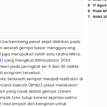
5
.
17 Agus
6
.
Piala A
7
.
GIIAS 2
ni berkembang pesat sejak didirikan pada
ulan setelah gempa besar mengguncang
rl juga merupakan salah satu Usaha Mikro,
M
) yang mengikuti BRIncubator 2024.
earl pada peringkat ke-5 dari 30 UMKM
ti program tersebut.
nis, Setiawati sempat menjadi fasilitator di
ncana Daerah (BPBD) untuk melakukan
n yang rusak akibat gempa. Dalam
anyak toko tutup karena sepinya sektor
ul rasa empati dan keinginan untuk