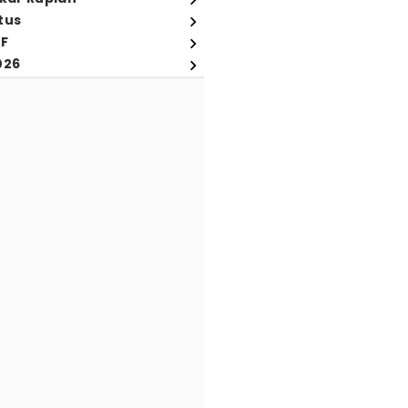
tus
FF
026