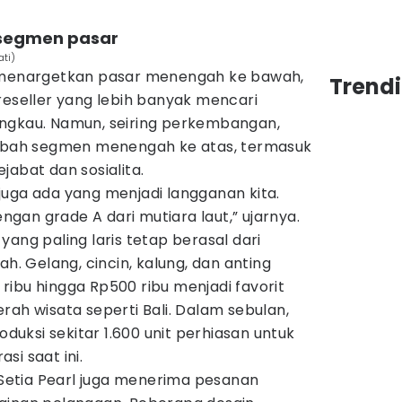
segmen pasar
ati)
l menargetkan pasar menengah ke bawah,
Trend
reseller yang lebih banyak mencari
ngkau. Namun, seiring perkembangan,
ambah segmen menengah ke atas, termasuk
jabat dan sosialita.
juga ada yang menjadi langganan kita.
an grade A dari mutiara laut,” ujarnya.
yang paling laris tetap berasal dari
 Gelang, cincin, kalung, dan anting
ibu hingga Rp500 ribu menjadi favorit
rah wisata seperti Bali. Dalam sebulan,
uksi sekitar 1.600 unit perhiasan untuk
si saat ini.
, Setia Pearl juga menerima pesanan