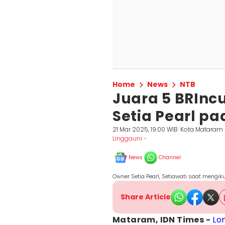
Home
News
NTB
Juara 5 BRIncu
Setia Pearl pa
21 Mar 2025, 19:00 WIB
Kota Mataram
Linggauni -
News
Channel
Owner Setia Pearl, Setiawati saat mengiku
Share Article
Mataram, IDN Times -
Lo