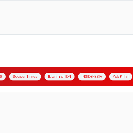
6
Soccer Times
Iklanin di IDN
INSIDENESIA
Yuk Pilih !