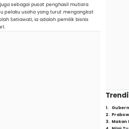
juga sebagai pusat penghasil mutiara
satu pelaku usaha yang turut mengangkat
h Setiawati, ia adalah pemilik bisnis
rl.
Trendi
1
.
Gubern
2
.
Prabow
3
.
Makan B
4
.
Nilai T