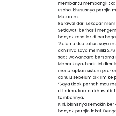
membantu membangkitkan 
usaha, khususnya perajin 
Mataram.
Berawal dari sekadar mem
Setiawati berhasil mengemba
banyak reseller di berbagai
"Selama dua tahun saya 
akhirnya saya memiliki 278 
saat wawancara bersama I
Menariknya, bisnis ini dimu
menerapkan sistem pre-ord
dahulu sebelum dikirim ke 
“Saya tidak pernah mau m
diterima, karena khawatir t
tambahnya.
Kini, bisnisnya semakin 
banyak perajin lokal. Deng