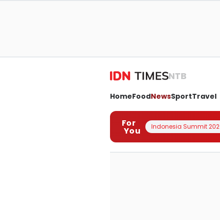
NTB
Home
Food
News
Sport
Travel
For
Indonesia Summit 202
You