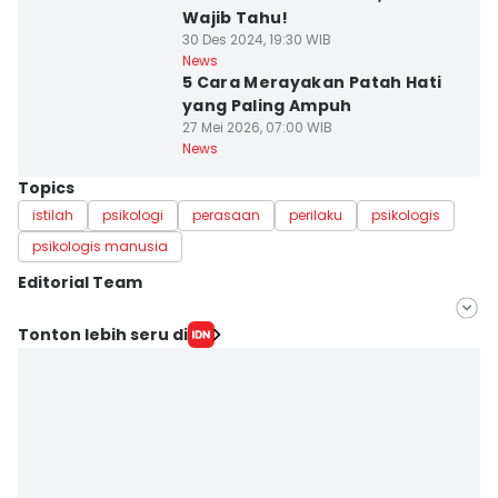
Wajib Tahu!
30 Des 2024, 19:30 WIB
News
5 Cara Merayakan Patah Hati
yang Paling Ampuh
27 Mei 2026, 07:00 WIB
News
Topics
istilah
psikologi
perasaan
perilaku
psikologis
psikologis manusia
Editorial Team
Editor
Tonton lebih seru di
Linggauni -
Editor
Sri Gunawan Wibisono