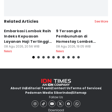
Related Articles
See More
Embarkasi Lombok Raih
9 Tersangka
J
Indeks Kepuasan
Pembunuhan di
d
Layanan Haji Tertinggi
Homestay Lombok
B
Nasional
08 Agu 2026, 20:56 WIB
Barat Dilimpahkan ke
08 Agu 2026, 19:05 WIB
2
08
News
News
Ne
Jaksa
About Us
Editorial Team
Contact Us
Terms of Services
Pedoman Media Siber
Index
Sitemap
Follow Us
Download