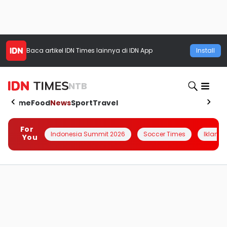
Baca artikel
IDN Times
lainnya di IDN App
Install
NTB
Home
Food
News
Sport
Travel
For
Indonesia Summit 2026
Soccer Times
Iklanin 
You