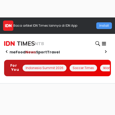
Baca artikel
IDN Times
lainnya di IDN App
Install
NTB
Home
Food
News
Sport
Travel
For
Indonesia Summit 2026
Soccer Times
Iklanin 
You