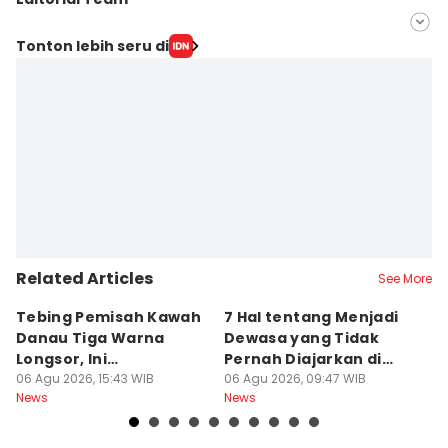
Editor
Tonton lebih seru di
Linggauni -
Editor
Muhammad Nasir
Related Articles
See More
Tebing Pemisah Kawah
7 Hal tentang Menjadi
5
Danau Tiga Warna
Dewasa yang Tidak
M
Longsor, Ini
Pernah Diajarkan di
P
Penyebabnya!
06 Agu 2026, 15:43 WIB
Sekolah
06 Agu 2026, 09:47 WIB
A
06
News
News
Ne