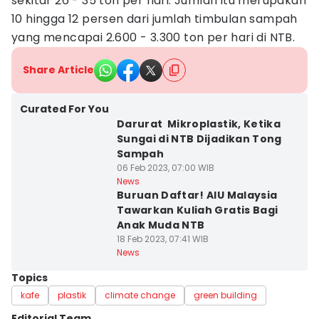
sekitar 26 - 35 ton per hari. Jumlah itu merupakan
10 hingga 12 persen dari jumlah timbulan sampah
yang mencapai 2.600 - 3.300 ton per hari di NTB.
Share Article
Curated For You
Darurat Mikroplastik, Ketika
Sungai di NTB Dijadikan Tong
Sampah
06 Feb 2023, 07:00 WIB
News
Buruan Daftar! AIU Malaysia
Tawarkan Kuliah Gratis Bagi
Anak Muda NTB
18 Feb 2023, 07:41 WIB
News
Topics
kafe
plastik
climate change
green building
Editorial Team