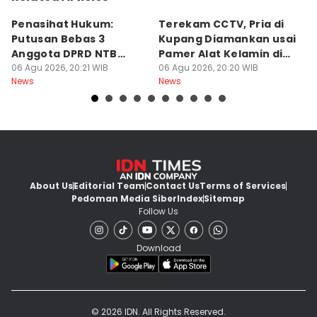
Penasihat Hukum:
Terekam CCTV, Pria di
K
Putusan Bebas 3
Kupang Diamankan usai
B
Anggota DPRD NTB
Pamer Alat Kelamin di
A
Bersifat Final
06 Agu 2026, 20:21 WIB
Kios
06 Agu 2026, 20:20 WIB
06
News
News
Ne
About Us
Editorial Team
Contact Us
Terms of Services
Pedoman Media Siber
Index
Sitemap
Follow Us
Download
© 2026 IDN. All Rights Reserved.