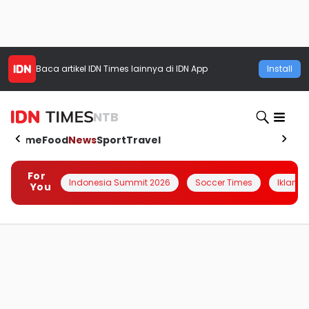
Baca artikel
IDN Times
lainnya di IDN App
Install
NTB
Home
Food
News
Sport
Travel
For
Indonesia Summit 2026
Soccer Times
Iklanin 
You