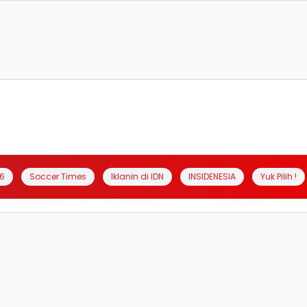
6
Soccer Times
Iklanin di IDN
INSIDENESIA
Yuk Pilih !