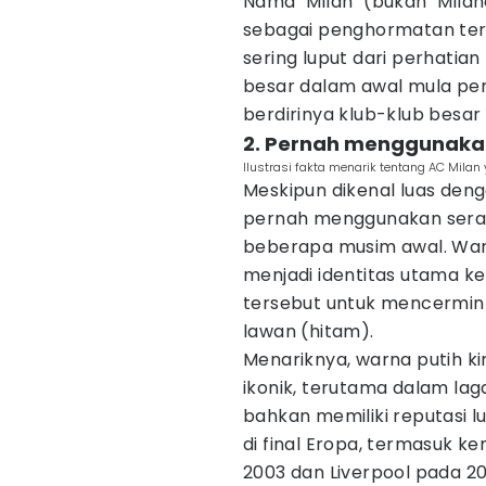
Nama "Milan" (bukan "Milan
sebagai penghormatan terha
sering luput dari perhatia
besar dalam awal mula per
berdirinya klub-klub besar 
2. Pernah menggunaka
Ilustrasi fakta menarik tentang AC Milan 
Meskipun dikenal luas den
pernah menggunakan sera
beberapa musim awal. War
menjadi identitas utama ke
tersebut untuk mencermink
lawan (hitam).
Menariknya, warna putih k
ikonik, terutama dalam lag
bahkan memiliki reputasi 
di final Eropa, termasuk 
2003 dan Liverpool pada 20