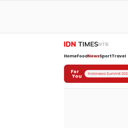
NTB
Home
Food
News
Sport
Travel
For
Indonesia Summit 202
You