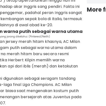
o") tetap dipertahankan hingga hari ini
dap akar Inggris sang pendiri. Fakta ini
More 
n penggemar, padahal peran Inggris sangat
kembangan sepak bola di Italia, termasuk
lainnya di awal abad ke-20.
n warna putih sebagai warna utama
yang jarang diketahui. (Pinterest/Neith)
gan jersey merah hitam khasnya, AC Milan
gam putih sebagai warna utama dalam
na merah hitam baru secara resmi
tika Herbert Kilpin memilih warna
an api dari iblis (merah) dan ketakutan
ini digunakan sebagai seragam tandang
a-laga final Liga Champions. AC Milan
luar biasa saat mengenakan kostum putih
kemenangan bersejarah atas Juventus pada
07.