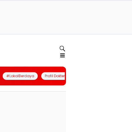
#LokalBerdaya
Profil Dokter
Quiz
Join Community