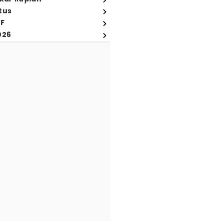
tus
FF
026