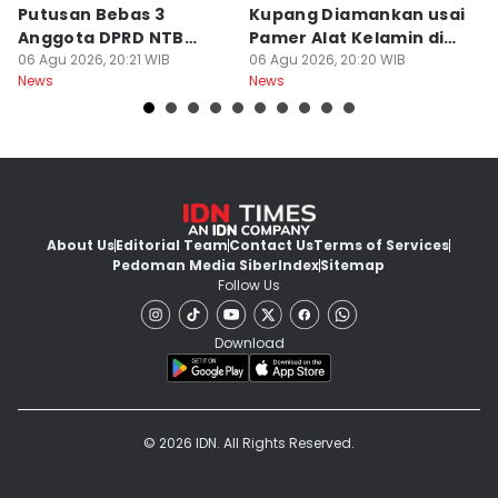
Putusan Bebas 3
Kupang Diamankan usai
B
Anggota DPRD NTB
Pamer Alat Kelamin di
A
Bersifat Final
06 Agu 2026, 20:21 WIB
Kios
06 Agu 2026, 20:20 WIB
06
News
News
Ne
About Us
Editorial Team
Contact Us
Terms of Services
Pedoman Media Siber
Index
Sitemap
Follow Us
Download
© 2026 IDN. All Rights Reserved.