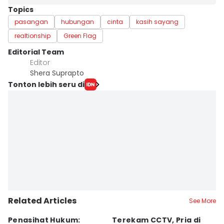
Topics
pasangan
hubungan
cinta
kasih sayang
realtionship
Green Flag
Editorial Team
Editor
Shera Suprapto
Tonton lebih seru di
Related Articles
See More
Penasihat Hukum:
Terekam CCTV, Pria di
K