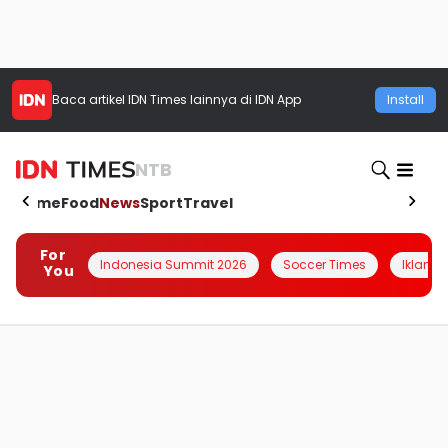
Baca artikel
IDN Times
lainnya di IDN App
Install
NTB
Home
Food
News
Sport
Travel
For
Indonesia Summit 2026
Soccer Times
Iklanin 
You