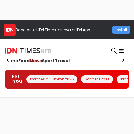
Baca artikel
IDN Times
lainnya di IDN App
Install
NTB
Home
Food
News
Sport
Travel
For
Indonesia Summit 2026
Soccer Times
Iklanin 
You