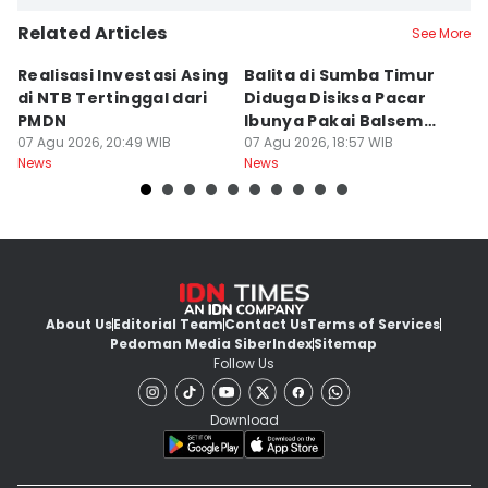
Related Articles
See More
Realisasi Investasi Asing
Balita di Sumba Timur
P
di NTB Tertinggal dari
Diduga Disiksa Pacar
B
PMDN
Ibunya Pakai Balsem
T
07 Agu 2026, 20:49 WIB
dan Cabai
07 Agu 2026, 18:57 WIB
Mi
07
News
News
Ne
About Us
Editorial Team
Contact Us
Terms of Services
Pedoman Media Siber
Index
Sitemap
Follow Us
Download