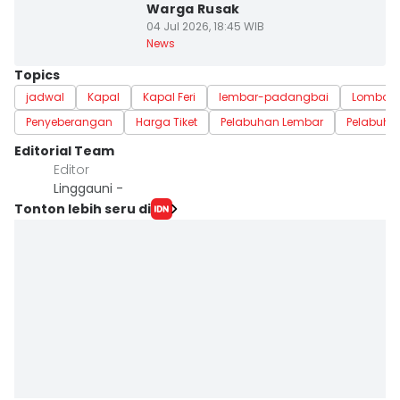
Warga Rusak
04 Jul 2026, 18:45 WIB
News
Topics
jadwal
Kapal
Kapal Feri
lembar-padangbai
Lombok
Penyeberangan
Harga Tiket
Pelabuhan Lembar
Pelabuha
Editorial Team
Editor
Linggauni -
Tonton lebih seru di