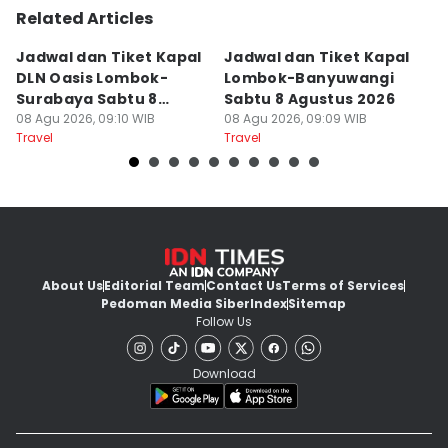
Related Articles
Jadwal dan Tiket Kapal
Jadwal dan Tiket Kapal
J
DLN Oasis Lombok-
Lombok-Banyuwangi
F
Surabaya Sabtu 8
Sabtu 8 Agustus 2026
S
Agustus 2026
08 Agu 2026, 09:10 WIB
08 Agu 2026, 09:09 WIB
08
Travel
Travel
Tr
About Us
Editorial Team
Contact Us
Terms of Services
Pedoman Media Siber
Index
Sitemap
Follow Us
Download