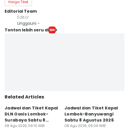
Harga Tiket
Editorial Team
Editor
Linggauni -
Tonton lebih seru di
Related Articles
Jadwal dan Tiket Kapal
Jadwal dan Tiket Kapal
J
DLN Oasis Lombok-
Lombok-Banyuwangi
F
Surabaya Sabtu 8
Sabtu 8 Agustus 2026
S
Agustus 2026
08 Agu 2026, 09:10 WIB
08 Agu 2026, 09:09 WIB
08