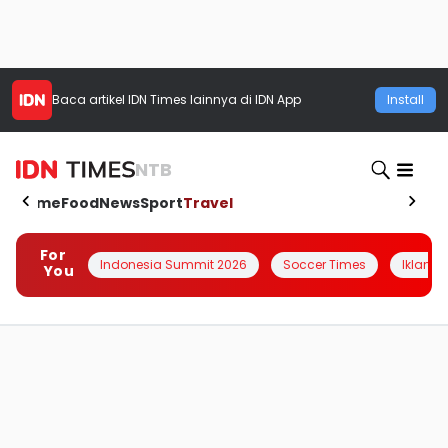
Baca artikel
IDN Times
lainnya di IDN App
Install
NTB
Home
Food
News
Sport
Travel
For
Indonesia Summit 2026
Soccer Times
Iklanin 
You