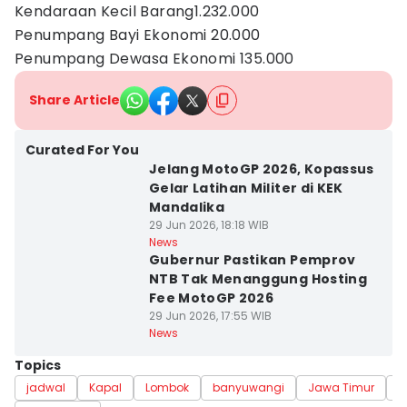
Kendaraan Kecil Barang1.232.000
Penumpang Bayi Ekonomi 20.000
Penumpang Dewasa Ekonomi 135.000
Share Article
Curated For You
Jelang MotoGP 2026, Kopassus
Gelar Latihan Militer di KEK
Mandalika
29 Jun 2026, 18:18 WIB
News
Gubernur Pastikan Pemprov
NTB Tak Menanggung Hosting
Fee MotoGP 2026
29 Jun 2026, 17:55 WIB
News
Topics
jadwal
Kapal
Lombok
banyuwangi
Jawa Timur
N