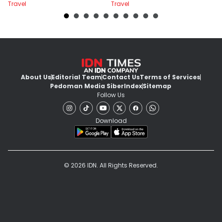
Travel
Travel
Tr
About Us
Editorial Team
Contact Us
Terms of Services
Pedoman Media Siber
Index
Sitemap
Follow Us
Download
© 2026 IDN. All Rights Reserved.