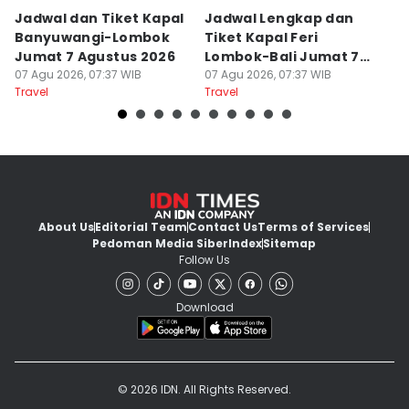
Jadwal dan Tiket Kapal
Jadwal Lengkap dan
4
Banyuwangi-Lombok
Tiket Kapal Feri
d
Jumat 7 Agustus 2026
Lombok-Bali Jumat 7
s
07 Agu 2026, 07:37 WIB
Agustus 2026
07 Agu 2026, 07:37 WIB
07
Travel
Travel
Tr
About Us
Editorial Team
Contact Us
Terms of Services
Pedoman Media Siber
Index
Sitemap
Follow Us
Download
© 2026 IDN. All Rights Reserved.