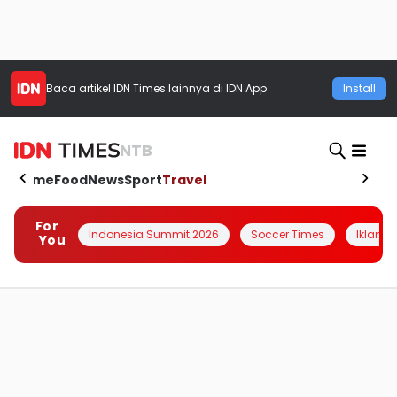
Baca artikel
IDN Times
lainnya di IDN App
Install
NTB
Home
Food
News
Sport
Travel
For
Indonesia Summit 2026
Soccer Times
Iklanin 
You