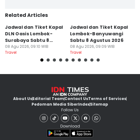
Related Articles
Jadwal dan Tiket Kapal
Jadwal dan Tiket Kapal
J
DLN Oasis Lombok-
Lombok-Banyuwangi
F
Surabaya Sabtu 8
Sabtu 8 Agustus 2026
S
Agustus 2026
08 Agu 2026, 09:10 WIB
08 Agu 2026, 09:09 WIB
08
Travel
Travel
Tr
About Us
Editorial Team
Contact Us
Terms of Services
Pedoman Media Siber
Index
Sitemap
Follow Us
Download