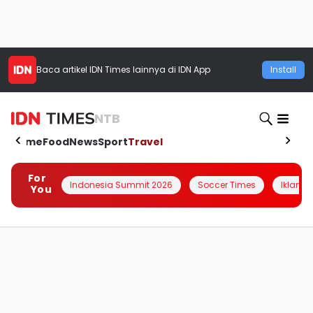
Baca artikel
IDN Times
lainnya di IDN App
Install
NTB
Home
Food
News
Sport
Travel
For
Indonesia Summit 2026
Soccer Times
Iklanin 
You