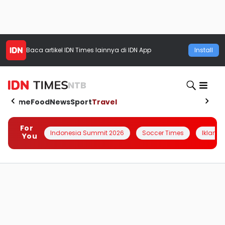
Baca artikel
IDN Times
lainnya di IDN App
Install
NTB
Home
Food
News
Sport
Travel
For
Indonesia Summit 2026
Soccer Times
Iklanin 
You