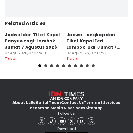
Related Articles
Jadwal dan Tiket Kapal
Jadwal Lengkap dan
4
Banyuwangi-Lombok
Tiket Kapal Feri
d
Jumat 7 Agustus 2026
Lombok-Bali Jumat 7
s
07 Agu 2026, 07:37 WIB
Agustus 2026
07 Agu 2026, 07:37 WIB
07
Travel
Travel
Tr
About Us
Editorial Team
Contact Us
Terms of Services
Pedoman Media Siber
Index
Sitemap
Follow Us
Download