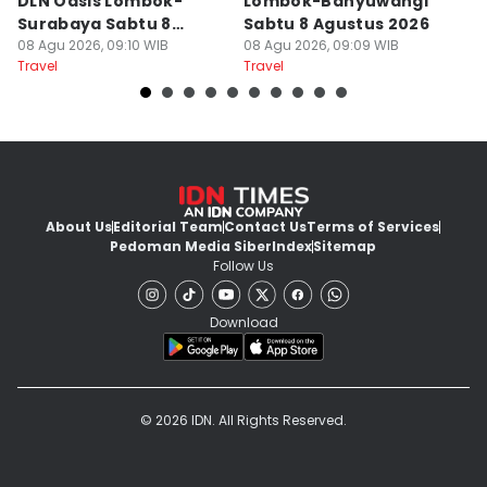
DLN Oasis Lombok-
Lombok-Banyuwangi
F
Surabaya Sabtu 8
Sabtu 8 Agustus 2026
S
Agustus 2026
08 Agu 2026, 09:10 WIB
08 Agu 2026, 09:09 WIB
08
Travel
Travel
Tr
About Us
Editorial Team
Contact Us
Terms of Services
Pedoman Media Siber
Index
Sitemap
Follow Us
Download
© 2026 IDN. All Rights Reserved.