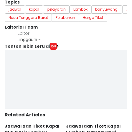
Topics
jadwal
kapal
pelayaran
Lombok
banyuwangi
Ja
Nusa Tenggara Barat
Pelabuhan
Harga Tiket
Editorial Team
Editor
Linggauni -
Tonton lebih seru di
Related Articles
Jadwal dan Tiket Kapal
Jadwal dan Tiket Kapal
J