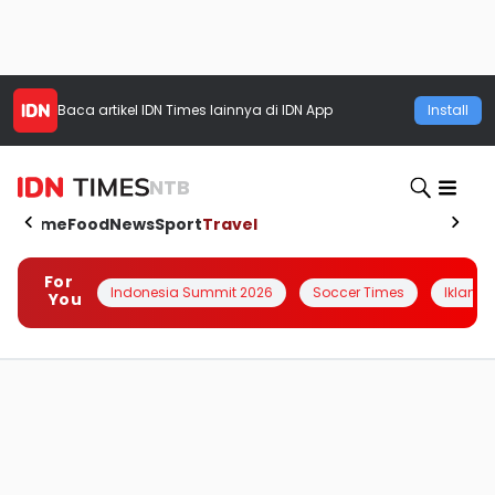
Baca artikel
IDN Times
lainnya di IDN App
Install
NTB
Home
Food
News
Sport
Travel
For
Indonesia Summit 2026
Soccer Times
Iklanin 
You