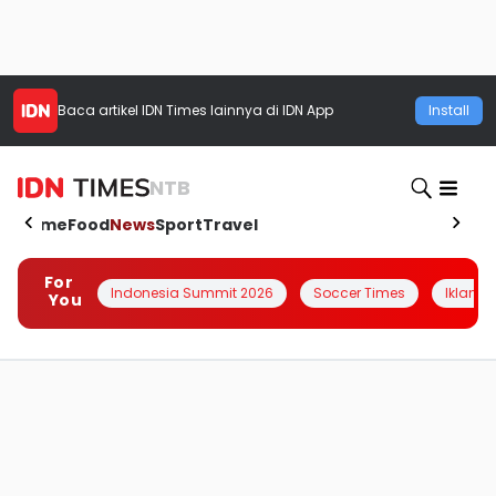
Baca artikel
IDN Times
lainnya di IDN App
Install
NTB
Home
Food
News
Sport
Travel
For
Indonesia Summit 2026
Soccer Times
Iklanin 
You