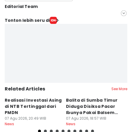
Editorial Team
Editor
Tonton lebih seru di
Putra F.D. Bali Mula
Editor
Sri Gunawan Wibisono
Related Articles
See More
Realisasi Investasi Asing
Balita di Sumba Timur
P
di NTB Tertinggal dari
Diduga Disiksa Pacar
B
PMDN
Ibunya Pakai Balsem
T
07 Agu 2026, 20:49 WIB
dan Cabai
07 Agu 2026, 18:57 WIB
Mi
07
News
News
Ne