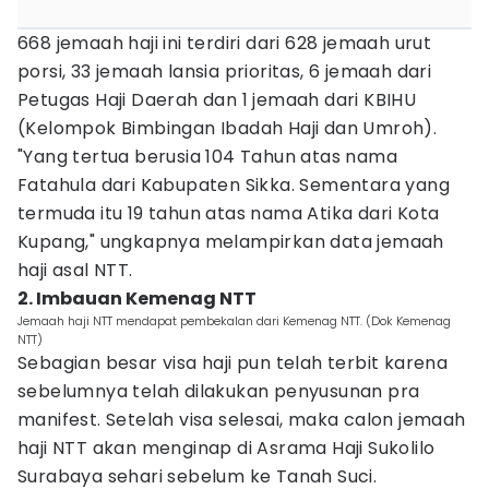
668 jemaah haji ini terdiri dari 628 jemaah urut
porsi, 33 jemaah lansia prioritas, 6 jemaah dari
Petugas Haji Daerah dan 1 jemaah dari KBIHU
(Kelompok Bimbingan Ibadah Haji dan Umroh).
"Yang tertua berusia 104 Tahun atas nama
Fatahula dari Kabupaten Sikka. Sementara yang
termuda itu 19 tahun atas nama Atika dari Kota
Kupang," ungkapnya melampirkan data jemaah
haji asal NTT.
2. Imbauan Kemenag NTT
Jemaah haji NTT mendapat pembekalan dari Kemenag NTT. (Dok Kemenag
NTT)
Sebagian besar visa haji pun telah terbit karena
sebelumnya telah dilakukan penyusunan pra
manifest. Setelah visa selesai, maka calon jemaah
haji NTT akan menginap di Asrama Haji Sukolilo
Surabaya sehari sebelum ke Tanah Suci.