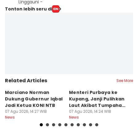
Linggauni -
Tonton lebih seru di
Related Articles
See More
Marciano Norman
Menteri Purbaya ke
P
Dukung Gubernur Iqbal
Kupang, Janji Pulihkan
P
Jadi Ketua KONI NTB
Laut Akibat Tumpahan
A
07 Agu 2026, 14:27 WIB
Minyak Montara
07 Agu 2026, 14:24 WIB
Be
06
News
News
Ne