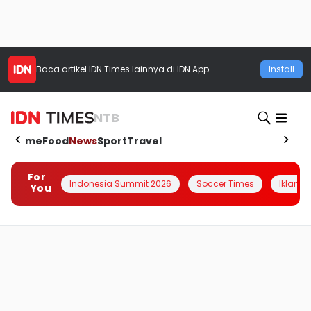
Baca artikel
IDN Times
lainnya di IDN App
Install
NTB
Home
Food
News
Sport
Travel
For
Indonesia Summit 2026
Soccer Times
Iklanin 
You