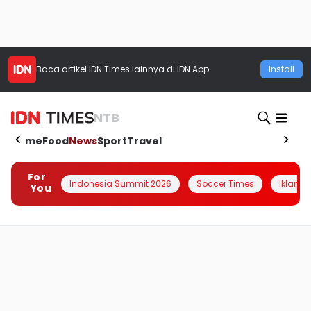
Baca artikel
IDN Times
lainnya di IDN App
Install
NTB
Home
Food
News
Sport
Travel
For
Indonesia Summit 2026
Soccer Times
Iklanin 
You