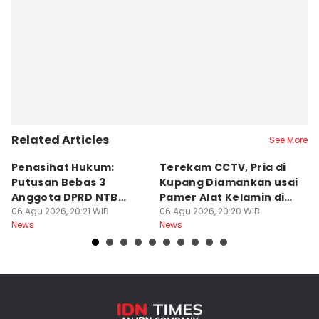
Editor
Linggauni -
Related Articles
See More
Penasihat Hukum:
Terekam CCTV, Pria di
K
Putusan Bebas 3
Kupang Diamankan usai
B
Anggota DPRD NTB
Pamer Alat Kelamin di
A
Bersifat Final
06 Agu 2026, 20:21 WIB
Kios
06 Agu 2026, 20:20 WIB
06
News
News
Ne