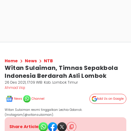
Home
News
NTB
Witan Sulaiman, Timnas Sepakbola
Indonesia Berdarah Asli Lombok
26 Des 2021, 17:09 WIB
Kab. Lombok Timur
Ahmad Viqi
News
Channel
Add Us on Google
Witan Sulaiman resmi tinggalkan Lechia Gdansk.
(Instagram/@witansulaiman).
Share Article