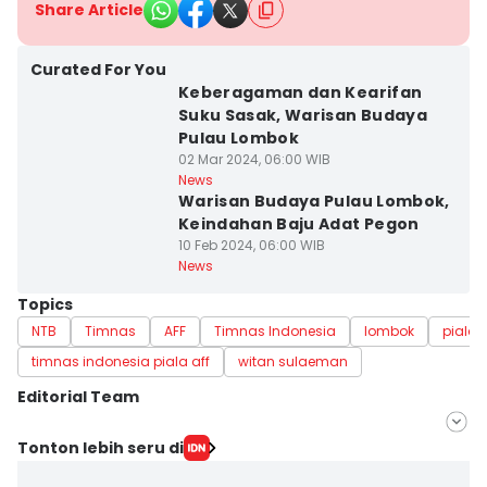
Share Article
Curated For You
Keberagaman dan Kearifan
Suku Sasak, Warisan Budaya
Pulau Lombok
02 Mar 2024, 06:00 WIB
News
Warisan Budaya Pulau Lombok,
Keindahan Baju Adat Pegon
10 Feb 2024, 06:00 WIB
News
Topics
NTB
Timnas
AFF
Timnas Indonesia
lombok
piala a
timnas indonesia piala aff
witan sulaeman
Editorial Team
Editor
Tonton lebih seru di
Ahmad Viqi