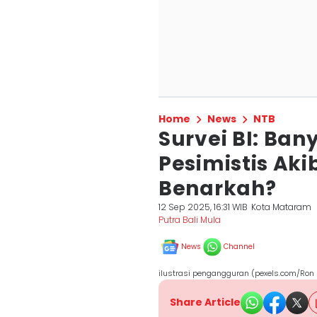
Home
News
NTB
Survei BI: Ba
Pesimistis Aki
Benarkah?
12 Sep 2025, 16:31 WIB
Kota Mataram
Putra Bali Mula
News
Channel
ilustrasi pengangguran (pexels.com/Ron
Share Article