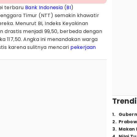
ei terbaru
Bank Indonesia
(
BI
)
enggara Timur (NTT) semakin khawatir
reka. Menurut BI, Indeks Keyakinan
n drastis menjadi 99,50, berbeda dengan
gka 117,50. Angka ini menandakan warga
tis karena sulitnya mencari
pekerjaan
Trendi
1
.
Gubern
2
.
Prabow
3
.
Makan B
4
.
Nilai T