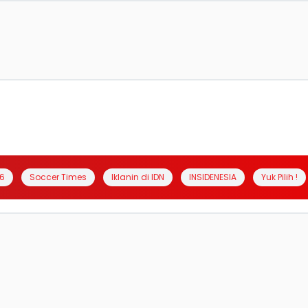
6
Soccer Times
Iklanin di IDN
INSIDENESIA
Yuk Pilih !