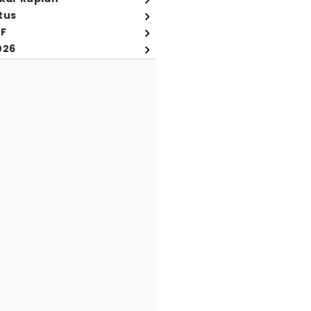
tus
FF
026