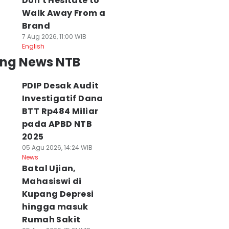
Don't Hesitate to
Walk Away From a
Brand
7 Aug 2026, 11:00 WIB
English
ing News NTB
PDIP Desak Audit
Investigatif Dana
BTT Rp484 Miliar
pada APBD NTB
2025
05 Agu 2026, 14:24 WIB
News
Batal Ujian,
Mahasiswi di
Kupang Depresi
hingga masuk
Rumah Sakit