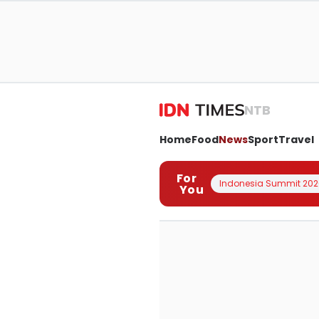
NTB
Home
Food
News
Sport
Travel
For
Indonesia Summit 202
You