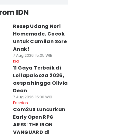
from IDN
Resep Udang Nori
Homemade, Cocok
untuk Camilan Sore
Anak!
7 Aug 2026, 15:05 WIB
Kid
11 Gaya Terbaik di
Lollapalooza 2026,
aespa hingga Olivia
Dean
7 Aug 2026, 15:30 WIB
Fashion
Com2uS Luncurkan
Early Open RPG
ARES: THE IRON
VANGUARD di