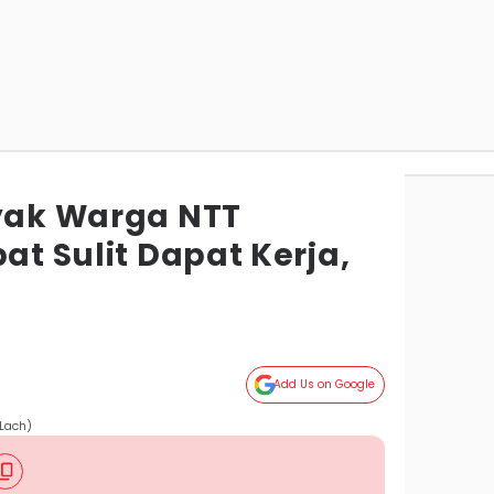
nyak Warga NTT
bat Sulit Dapat Kerja,
Add Us on Google
 Lach)