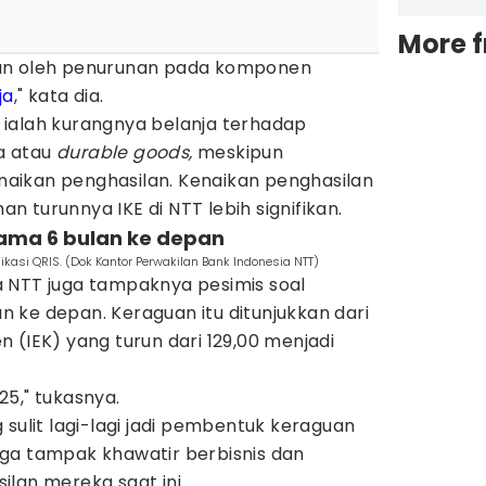
More 
an oleh penurunan pada komponen
ja
," kata dia.
ialah kurangnya belanja terhadap
a atau
durable goods,
meskipun
aikan penghasilan. Kenaikan penghasilan
 turunnya IKE di NTT lebih signifikan.
lama 6 bulan ke depan
kasi QRIS. (Dok Kantor Perwakilan Bank Indonesia NTT)
 NTT juga tampaknya pesimis soal
 ke depan. Keraguan itu ditunjukkan dari
 (IEK) yang turun dari 129,00 menjadi
025," tukasnya.
 sulit lagi-lagi jadi pembentuk keraguan
ga tampak khawatir berbisnis dan
lan mereka saat ini.