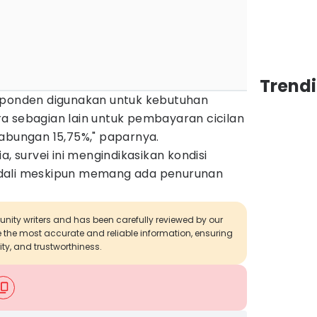
Trend
sponden digunakan untuk kebutuhan
a sebagian lain untuk pembayaran cicilan
tabungan 15,75%," paparnya.
a, survei ini mengindikasikan kondisi
dali meskipun memang ada penurunan
munity writers and has been carefully reviewed by our
de the most accurate and reliable information, ensuring
ity, and trustworthiness.