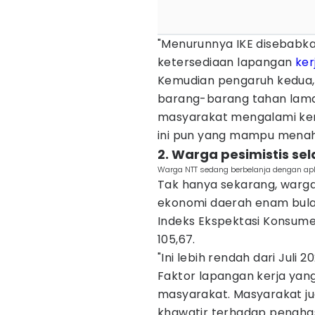
"Menurunnya IKE disebabk
ketersediaan lapangan
ker
Kemudian pengaruh kedua, 
barang-barang tahan lam
masyarakat mengalami ken
ini pun yang mampu menahan
2. Warga pesimistis se
Warga NTT sedang berbelanja dengan apli
Tak hanya sekarang, warga
ekonomi daerah enam bulan
Indeks Ekspektasi Konsumen
105,67.
"Ini lebih rendah dari Juli 2
Faktor lapangan kerja yang
masyarakat. Masyarakat ju
khawatir terhadap penghasi