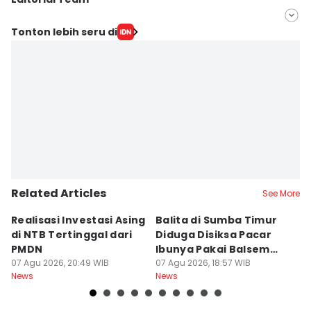
Editor
Tonton lebih seru di
Linggauni -
Editor
Muhammad Nasir
Related Articles
See More
Realisasi Investasi Asing
Balita di Sumba Timur
P
di NTB Tertinggal dari
Diduga Disiksa Pacar
B
PMDN
Ibunya Pakai Balsem
T
07 Agu 2026, 20:49 WIB
dan Cabai
07 Agu 2026, 18:57 WIB
Mi
07
News
News
Ne