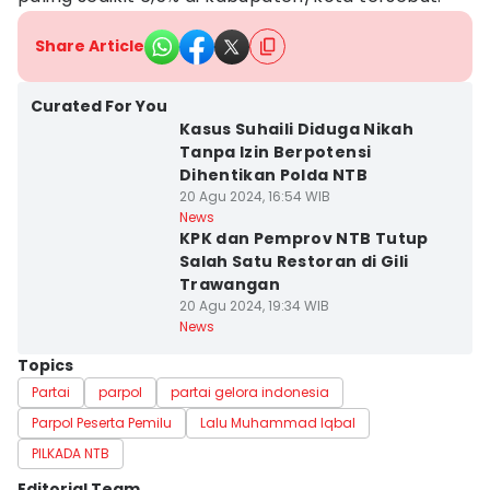
Share Article
Curated For You
Kasus Suhaili Diduga Nikah
Tanpa Izin Berpotensi
Dihentikan Polda NTB
20 Agu 2024, 16:54 WIB
News
KPK dan Pemprov NTB Tutup
Salah Satu Restoran di Gili
Trawangan
20 Agu 2024, 19:34 WIB
News
Topics
Partai
parpol
partai gelora indonesia
Parpol Peserta Pemilu
Lalu Muhammad Iqbal
PILKADA NTB
Editorial Team