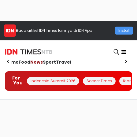
Baca artikel
IDN Times
lainnya di IDN App
Install
NTB
Home
Food
News
Sport
Travel
For
Indonesia Summit 2026
Soccer Times
Iklanin 
You