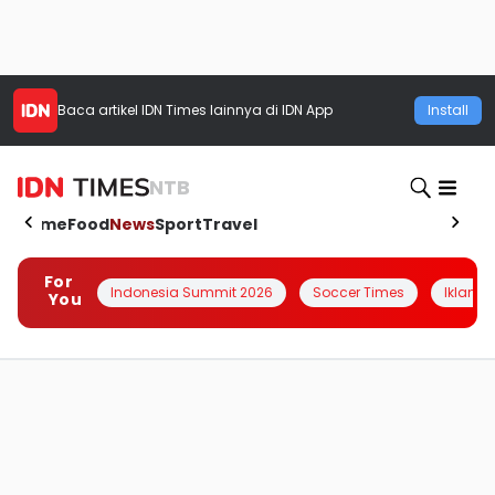
Baca artikel
IDN Times
lainnya di IDN App
Install
NTB
Home
Food
News
Sport
Travel
For
Indonesia Summit 2026
Soccer Times
Iklanin 
You