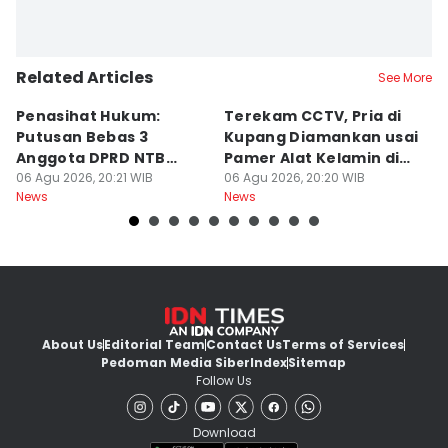
Related Articles
See More
Penasihat Hukum:
Terekam CCTV, Pria di
K
Putusan Bebas 3
Kupang Diamankan usai
B
Anggota DPRD NTB
Pamer Alat Kelamin di
A
Bersifat Final
06 Agu 2026, 20:21 WIB
Kios
06 Agu 2026, 20:20 WIB
06
News
News
Ne
About Us
Editorial Team
Contact Us
Terms of Services
Pedoman Media Siber
Index
Sitemap
Follow Us
Download