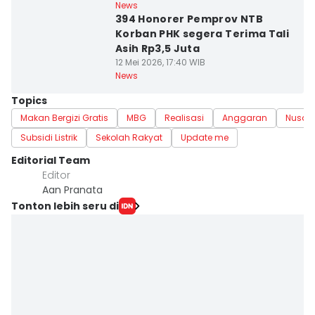
News
394 Honorer Pemprov NTB
Korban PHK segera Terima Tali
Asih Rp3,5 Juta
12 Mei 2026, 17:40 WIB
News
Topics
Makan Bergizi Gratis
MBG
Realisasi
Anggaran
Nusa 
Subsidi Listrik
Sekolah Rakyat
Update me
Editorial Team
Editor
Aan Pranata
Tonton lebih seru di