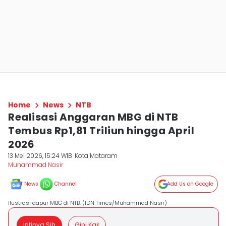
Home
News
NTB
Realisasi Anggaran MBG di NTB
Tembus Rp1,81 Triliun hingga April
2026
13 Mei 2026, 15:24 WIB
Kota Mataram
Muhammad Nasir
News
Channel
Add Us on Google
Ilustrasi dapur MBG di NTB. (IDN Times/Muhammad Nasir)
Intinya Sih
Gini Kak