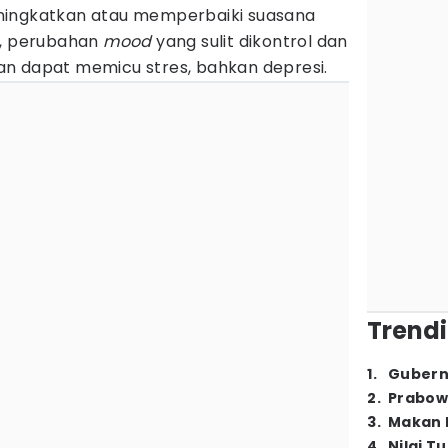
ningkatkan atau memperbaiki suasana
h, perubahan
mood
yang sulit dikontrol dan
n dapat memicu stres, bahkan depresi.
Trendi
1
.
Gubern
2
.
Prabow
3
.
Makan B
4
.
Nilai T