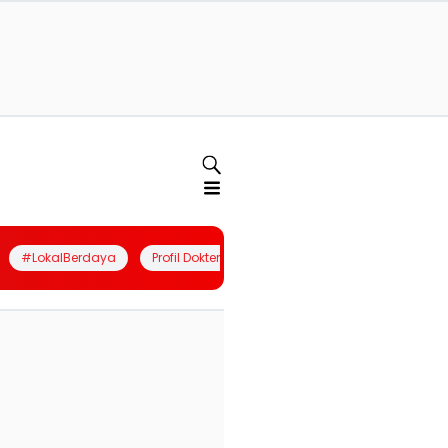
#LokalBerdaya
Profil Dokter
Quiz
Join Community