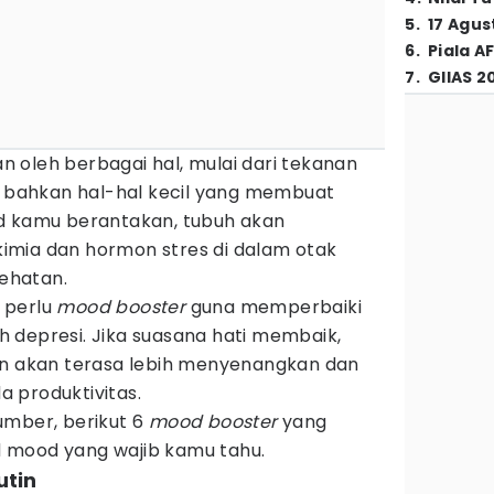
5
.
17 Agus
6
.
Piala A
7
.
GIIAS 2
 oleh berbagai hal, mulai dari tekanan
au bahkan hal-hal kecil yang membuat
d kamu berantakan, tubuh akan
imia dan hormon stres di dalam otak
ehatan.
 perlu
mood booster
guna memperbaiki
 depresi. Jika suasana hati membaik,
an akan terasa lebih menyenangkan dan
 produktivitas.
umber, berikut 6
mood booster
yang
 mood yang wajib kamu tahu.
utin