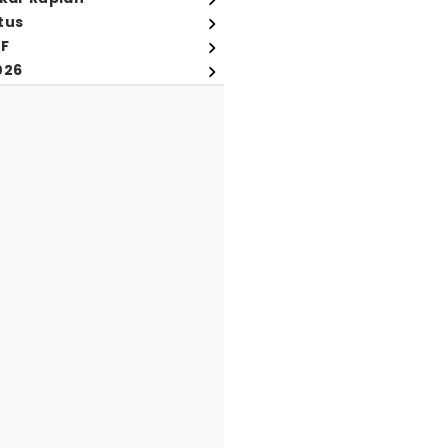
tus
FF
026