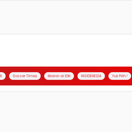
6
Soccer Times
Iklanin di IDN
INSIDENESIA
Yuk Pilih !