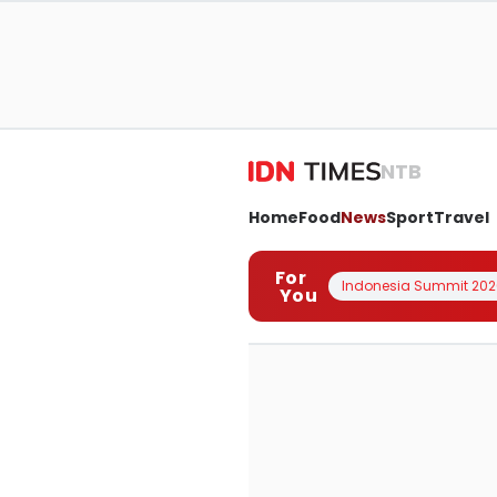
NTB
Home
Food
News
Sport
Travel
For
Indonesia Summit 202
You