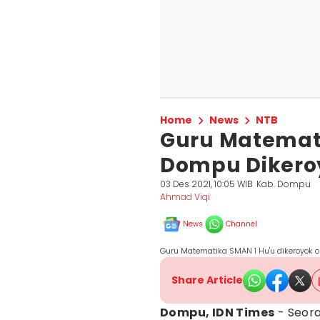
Home
News
NTB
Guru Matemati
Dompu Dikeroy
03 Des 2021, 10:05 WIB
Kab. Dompu
Ahmad Viqi
News
Channel
Guru Matematika SMAN 1 Hu'u dikeroyok o
Share Article
Dompu, IDN Times
- Seora