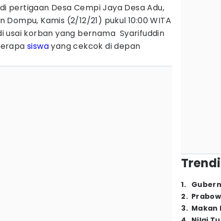
di pertigaan Desa Cempi Jaya Desa Adu,
 Dompu, Kamis (2/12/21) pukul 10:00 WITA
jadi usai korban yang bernama Syarifuddin
berapa
siswa
yang cekcok di depan
Trendi
1
.
Gubern
2
.
Prabow
3
.
Makan B
4
.
Nilai T