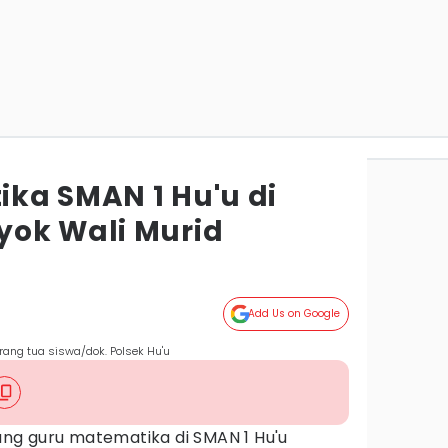
ka SMAN 1 Hu'u di
ok Wali Murid
Add Us on Google
rang tua siswa/dok. Polsek Hu'u
ng guru matematika di SMAN 1 Hu'u