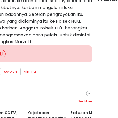
kulan ke arah badan sebanyak lebih dari
. Akibatnya, korban mengalami luka
an badannya. Setelah pengroyokan itu,
a yang dialaminya itu ke Polsek Hu'u.
 korban. Anggota Polsek Hu'u berangkat
mengamankan para pelaku untuk dimintai
ungkas Marzuki.
sekolah
kriminal
See More
m CCTV,
Kejaksaan
Ratusan Massa
K