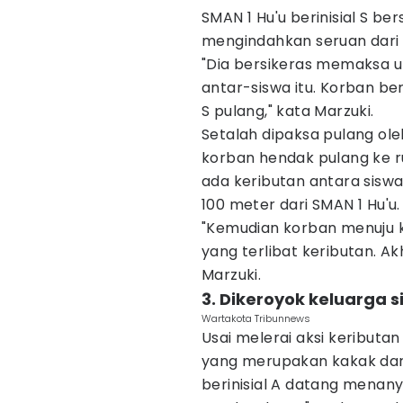
SMAN 1 Hu'u berinisial S ber
mengindahkan seruan dari 
"Dia bersikeras memaksa u
antar-siswa itu. Korban b
S pulang," kata Marzuki.
Setalah dipaksa pulang ole
korban hendak pulang ke r
ada keributan antara siswa 
100 meter dari SMAN 1 Hu'u.
"Kemudian korban menuju 
yang terlibat keributan. Ak
Marzuki.
3. Dikeroyok keluarga 
Wartakota Tribunnews
Usai melerai aksi keributa
yang merupakan kakak dari 
berinisial A datang mena