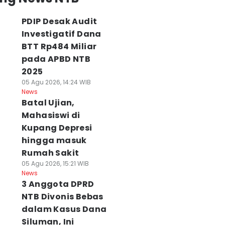
PDIP Desak Audit
Investigatif Dana
BTT Rp484 Miliar
pada APBD NTB
2025
05 Agu 2026, 14:24 WIB
News
Batal Ujian,
Mahasiswi di
Kupang Depresi
hingga masuk
Rumah Sakit
05 Agu 2026, 15:21 WIB
News
3 Anggota DPRD
NTB Divonis Bebas
dalam Kasus Dana
alahkan UGM,
Tebing Pemisah
7 Hal tentang
Siluman, Ini