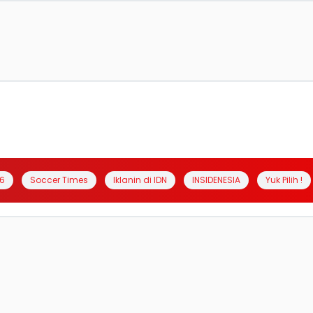
6
Soccer Times
Iklanin di IDN
INSIDENESIA
Yuk Pilih !