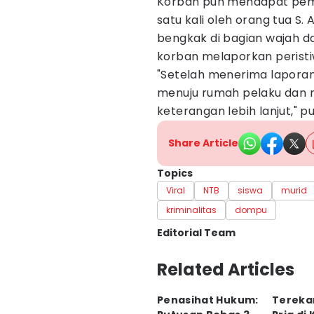
Korban pun mendapat pemu
satu kali oleh orang tua S
bengkak di bagian wajah d
korban melaporkan peristiw
"Setelah menerima laporan
menuju rumah pelaku dan 
keterangan lebih lanjut," p
Share Article
Topics
Viral
NTB
siswa
murid
kriminalitas
dompu
Editorial Team
Editor
Related Articles
Ahmad Viqi
Penasihat Hukum:
Tereka
Editor