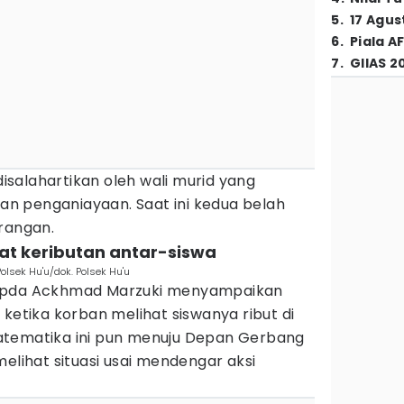
5
.
17 Agus
6
.
Piala A
7
.
GIIAS 2
 disalahartikan oleh wali murid yang
n penganiayaan. Saat ini kedua belah
rangan.
at keributan antar-siswa
olsek Hu'u/dok. Polsek Hu'u
 Ipda Ackhmad Marzuki menyampaikan
 ketika korban melihat siswanya ribut di
atematika ini pun menuju Depan Gerbang
melihat situasi usai mendengar aksi