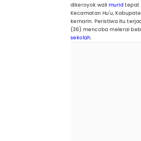
dikeroyok wali
murid
tepat 
Kecamatan Hu'u, Kabupaten
kemarin. Peristiwa itu ter
(36) mencoba melerai be
sekolah
.