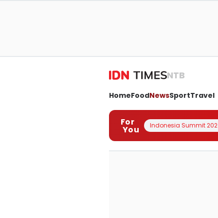
NTB
Home
Food
News
Sport
Travel
For
Indonesia Summit 202
You