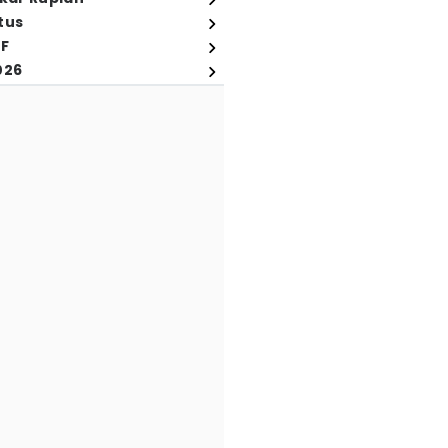
tus
FF
026