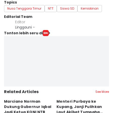
Topics
Nusa Tenggara Timur
NTT
Siswa SD
Kemiskinan
Editorial Team
Editor
Linggauni -
Tonton lebih seru di
Related Articles
See More
Marciano Norman
Menteri Purbaya ke
P
Dukung Gubernur Iqbal
Kupang, Janji Pulihkan
P
Jadi Ketua KONI NTB
Laut Akibat Tumpahan
A