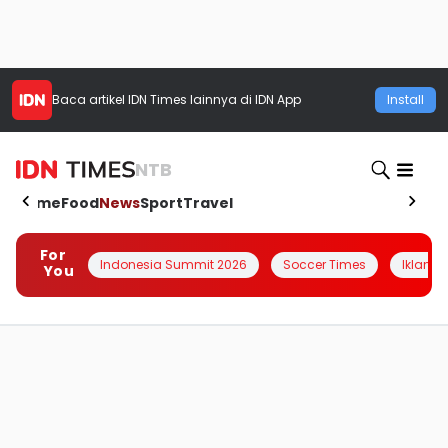
Baca artikel
IDN Times
lainnya di IDN App
Install
NTB
Home
Food
News
Sport
Travel
For
Indonesia Summit 2026
Soccer Times
Iklanin 
You