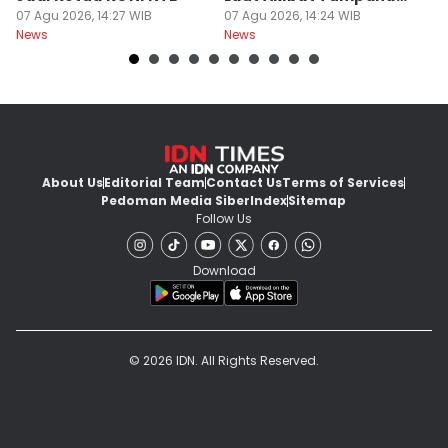
07 Agu 2026, 14:27 WIB
Minyak Montara
07 Agu 2026, 14:24 WIB
Be
06
News
News
Ne
About Us
Editorial Team
Contact Us
Terms of Services
Pedoman Media Siber
Index
Sitemap
Follow Us
Download
© 2026 IDN. All Rights Reserved.