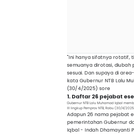
"Ini hanya sifatnya rotatif
semuanya dirotasi, diubah 
sesuai. Dan supaya di area-a
kata Gubernur NTB Lalu Mu
(30/4/2025) sore
1. Daftar 26 pejabat ese
Gubernur NTB Lalu Muhamad Iqbal member
III lingkup Pemprov NTB, Rabu (30/4/20
Adapun 26 nama pejabat es
pemerintahan Gubernur da
Iqbal - Indah Dhamayanti Pu