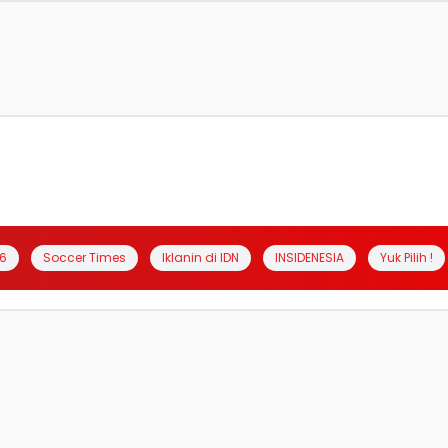
6
Soccer Times
Iklanin di IDN
INSIDENESIA
Yuk Pilih !