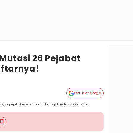
Mutasi 26 Pejabat
Daftarnya!
Add Us on Google
k 72 pejabat eselon II dan III yang dimutasi pada Rabu