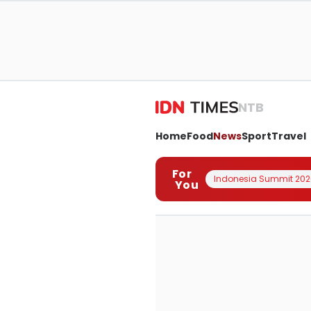
NTB
Home
Food
News
Sport
Travel
For
Indonesia Summit 202
You