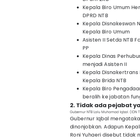
Kepala Biro Umum Hen
DPRD NTB
Kepala Disnakeswan N
Kepala Biro Umum
Asisten II Setda NTB F
PP
Kepala Dinas Perhubun
menjadi Asisten II
Kepala Disnakertrans 
Kepala Brida NTB
Kepala Biro Pengadaa
beralih ke jabatan fun
2. Tidak ada pejabat y
Gubernur NTB Lalu Muhamad Iqbal. (ID
Gubernur Iqbal mengatakan
dinonjobkan. Adapun Kepal
Roni Yuhaeri disebut tidak 