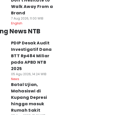
Don't Hesitate to
Walk Away From a
Brand
7 Aug 2026, 11:00 WIB
English
ing News NTB
PDIP Desak Audit
Investigatif Dana
BTT Rp484 Miliar
pada APBD NTB
2025
05 Agu 2026, 14:24 WIB
News
Batal Ujian,
Mahasiswi di
Kupang Depresi
hingga masuk
Rumah Sakit