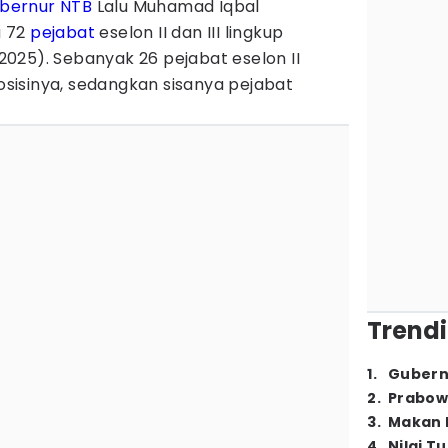
bernur NTB
Lalu Muhamad Iqbal
 72
pejabat
eselon II dan III lingkup
025). Sebanyak 26 pejabat eselon II
posisinya, sedangkan sisanya pejabat
Trendi
1
.
Gubern
2
.
Prabow
3
.
Makan B
4
.
Nilai T