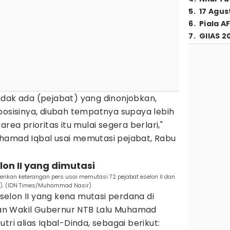
5
.
17 Agus
6
.
Piala A
7
.
GIIAS 2
, tidak ada (pejabat) yang dinonjobkan,
posisinya, diubah tempatnya supaya lebih
rea prioritas itu mulai segera berlari,"
hamad Iqbal usai memutasi pejabat, Rabu
lon II yang dimutasi
ikan keterangan pers usai memutasi 72 pejabat eselon II dan
25). (IDN Times/Muhammad Nasir)
elon II yang kena mutasi perdana di
n Wakil Gubernur NTB Lalu Muhamad
tri alias Iqbal-Dinda, sebagai berikut: