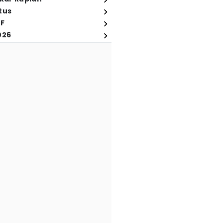
tus
FF
026