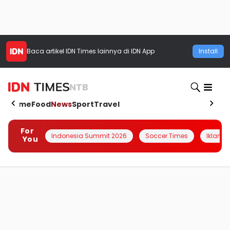
Baca artikel
IDN Times
lainnya di IDN App
Install
NTB
Home
Food
News
Sport
Travel
For
Indonesia Summit 2026
Soccer Times
Iklanin 
You