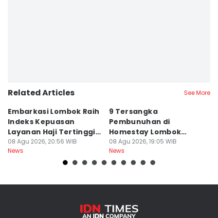
Related Articles
See More
Embarkasi Lombok Raih
9 Tersangka
J
Indeks Kepuasan
Pembunuhan di
d
Layanan Haji Tertinggi
Homestay Lombok
B
Nasional
08 Agu 2026, 20:56 WIB
Barat Dilimpahkan ke
08 Agu 2026, 19:05 WIB
2
08
News
News
Ne
Jaksa