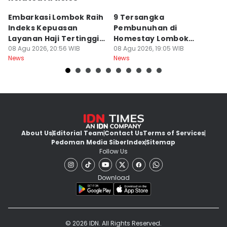
Embarkasi Lombok Raih
9 Tersangka
J
Indeks Kepuasan
Pembunuhan di
d
Layanan Haji Tertinggi
Homestay Lombok
B
Nasional
08 Agu 2026, 20:56 WIB
Barat Dilimpahkan ke
08 Agu 2026, 19:05 WIB
2
08
News
News
Ne
Jaksa
About Us
Editorial Team
Contact Us
Terms of Services
Pedoman Media Siber
Index
Sitemap
Follow Us
Download
© 2026 IDN. All Rights Reserved.