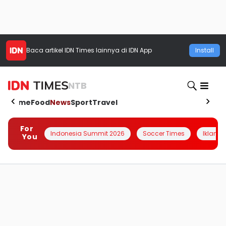
Baca artikel
IDN Times
lainnya di IDN App
Install
NTB
Home
Food
News
Sport
Travel
For
Indonesia Summit 2026
Soccer Times
Iklanin 
You