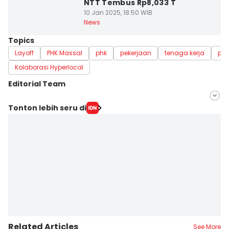
NTT Tembus Rp8,033 T
10 Jan 2025, 18:50 WIB
News
Topics
Layoff
PHK Massal
phk
pekerjaan
tenaga kerja
pek
Kolaborasi Hyperlocal
Editorial Team
Editor
Tonton lebih seru di
Linggauni -
Editor
Muhammad Nasir
Related Articles
See More