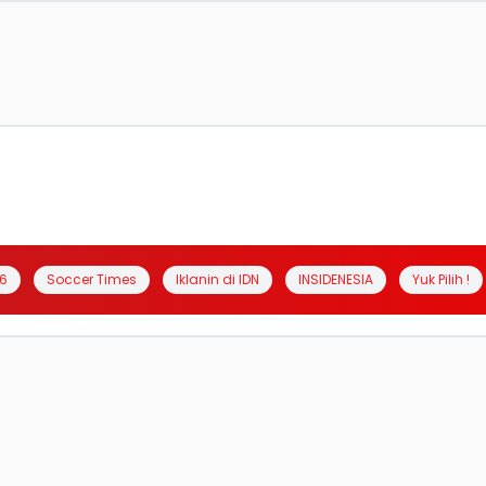
6
Soccer Times
Iklanin di IDN
INSIDENESIA
Yuk Pilih !