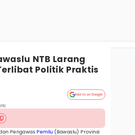
Bawaslu NTB Larang
rlibat Politik Praktis
Add Us on Google
NTB)
dan Pengawas
Pemilu
(Bawaslu) Provinsi