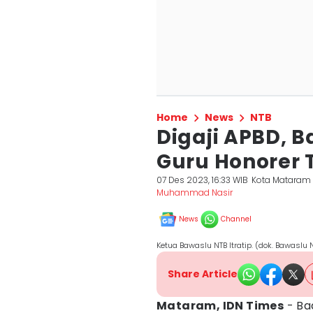
Home
News
NTB
Digaji APBD, 
Guru Honorer Te
07 Des 2023, 16:33 WIB
Kota Mataram
Muhammad Nasir
News
Channel
Ketua Bawaslu NTB Itratip. (dok. Bawaslu 
Share Article
Mataram, IDN Times
- Ba