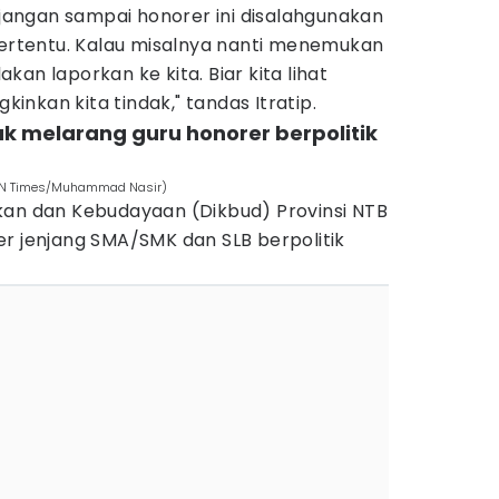
h jangan sampai honorer ini disalahgunakan
tertentu. Kalau misalnya nanti menemukan
an laporkan ke kita. Biar kita lihat
nkan kita tindak," tandas Itratip.
ak melarang guru honorer berpolitik
(IDN Times/Muhammad Nasir)
kan dan Kebudayaan (Dikbud) Provinsi NTB
r jenjang SMA/SMK dan SLB berpolitik