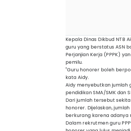
Kepala Dinas Dikbud NTB 
guru yang berstatus ASN b
Perjanjian Kerja (PPPK) ya
pemilu.
"Guru honorer boleh berpoli
kata Aidy.
Aidy menyebutkan jumlah g
pendidikan SMA/SMK dan SLB
Dari jumlah tersebut sekit
honorer. Dijelaskan, jumla
berkurang karena adanya 
Dalam rekrutmen guru PPPK
honorer yang lulus menjad