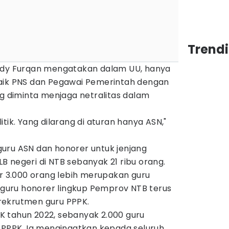
Trend
Aidy Furqan mengatakan dalam UU, hanya
aik PNS dan Pegawai Pemerintah dengan
ng diminta menjaga netralitas dalam
tik. Yang dilarang di aturan hanya ASN,"
uru ASN dan honorer untuk jenjang
 negeri di NTB sebanyak 21 ribu orang.
ar 3.000 orang lebih merupakan guru
h guru honorer lingkup Pemprov NTB terus
rekrutmen guru PPPK.
 tahun 2022, sebanyak 2.000 guru
i PPPK. Ia mengingatkan kepada seluruh