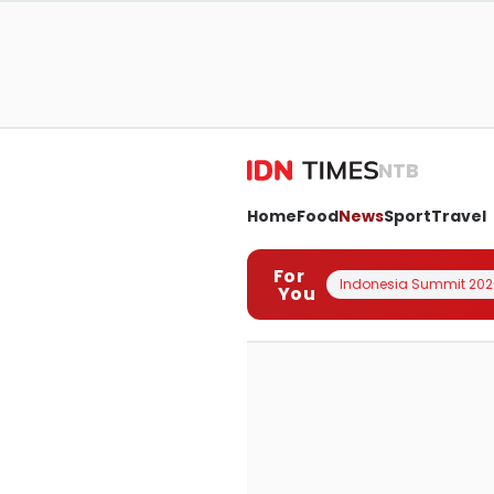
NTB
Home
Food
News
Sport
Travel
For
Indonesia Summit 202
You