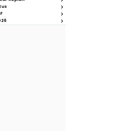
tus
FF
026