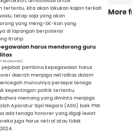
igerakkan, dimobilisasi untuk
ertentu, kita akan lakukan kajian terkait
More 
waslu, tetap saja yang akan
 orang yang meng-SK-kan yang
ya di lapangan berpotensi
g Itratip.
epegawaian harus mendorong guru
litas
ah Mustaurida).
 pejabat pembina kepegawaian harus
orer daerah menjaga netralitas dalam
k mencegah munculnya persepsi tenaga
 kepentingan politik tertentu.
p, bahwa memang yang diminta menjaga
alah Aparatur Sipil Negara (ASN) baik PNS
a ada tenaga honorer yang digaji lewat
eka juga harus netral atau tidak
 2024.