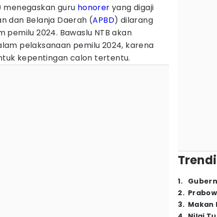
) menegaskan guru
honorer
yang digaji
n dan Belanja Daerah (
APBD
) dilarang
lam pemilu 2024. Bawaslu NTB akan
lam pelaksanaan pemilu 2024, karena
ntuk kepentingan calon tertentu.
Trendi
1
.
Gubern
2
.
Prabow
3
.
Makan B
4
.
Nilai T