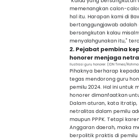
"Kalau yang bersangkutan d
memenangkan calon-calon t
hal itu. Harapan kami di Ba
bertanggungjawab adalah
bersangkutan kalau misaln
menyalahgunakan itu," teran
2. Pejabat pembina k
honorer menjaga netra
Ilustrasi guru honorer. (IDN Times/Rohm
Pihaknya berharap kepada
tegas mendorong guru hon
pemilu 2024. Hal ini untu
honorer dimanfaatkan untuk
Dalam aturan, kata Itrati
netralitas dalam pemilu ad
maupun PPPK. Tetapi karen
Anggaran daerah, maka mer
berpolitik praktis di pemilu