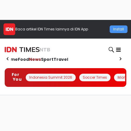
Baca artikel
IDN Times
lainnya di IDN App
Install
NTB
Home
Food
News
Sport
Travel
For
Indonesia Summit 2026
Soccer Times
Iklanin 
You