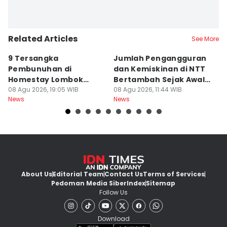
Related Articles
See More
9 Tersangka
Jumlah Pengangguran
T
Pembunuhan di
dan Kemiskinan di NTT
B
Homestay Lombok
Bertambah Sejak Awal
B
Barat Dilimpahkan ke
08 Agu 2026, 19:05 WIB
2026
08 Agu 2026, 11:44 WIB
A
08
News
News
Ne
Jaksa
About Us
Editorial Team
Contact Us
Terms of Services
Pedoman Media Siber
Index
Sitemap
Follow Us
Download