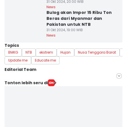
31 Okt 2024, 20:00 WIB
News
Bulog akan Impor 15 Ribu Ton
Beras dari Myanmar dan
Pakistan untuk NTB
31 Okt 2024, 19:00 WIB
News
Topics
BMKG
NTB
ekstrem
Hujan
Nusa Tenggara Barat
Gi
Update me
Educate me
Editorial Team
Editor
Tonton lebih seru di
Sri Gunawan Wibisono
Editor
Muhammad Nasir