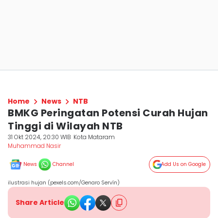
Home
News
NTB
BMKG Peringatan Potensi Curah Hujan
Tinggi di Wilayah NTB
31 Okt 2024, 20:30 WIB
Kota Mataram
Muhammad Nasir
News
Channel
Add Us on Google
ilustrasi hujan (pexels.com/Genaro Servín)
Share Article