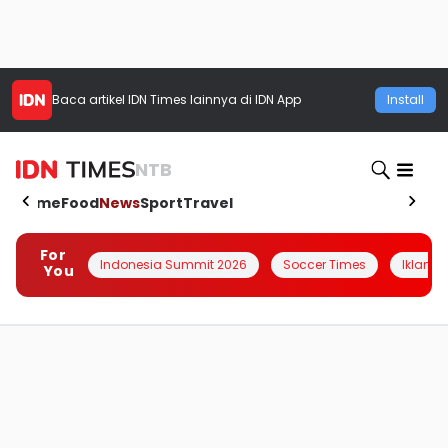
Baca artikel
IDN Times
lainnya di IDN App
Install
NTB
Home
Food
News
Sport
Travel
For
Indonesia Summit 2026
Soccer Times
Iklanin 
You