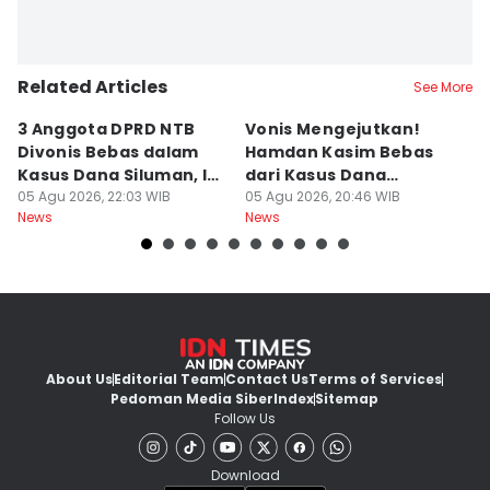
Related Articles
See More
3 Anggota DPRD NTB
Vonis Mengejutkan!
A
Divonis Bebas dalam
Hamdan Kasim Bebas
di
Kasus Dana Siluman, Ini
dari Kasus Dana
D
Respons JPU
05 Agu 2026, 22:03 WIB
Siluman DPRD NTB
05 Agu 2026, 20:46 WIB
K
05
News
News
Ne
About Us
Editorial Team
Contact Us
Terms of Services
Pedoman Media Siber
Index
Sitemap
Follow Us
Download