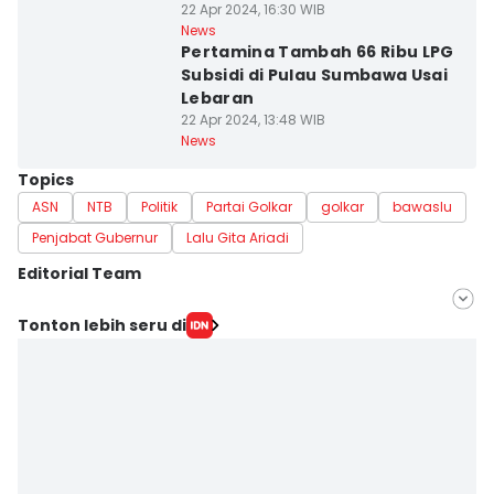
22 Apr 2024, 16:30 WIB
News
Pertamina Tambah 66 Ribu LPG
Subsidi di Pulau Sumbawa Usai
Lebaran
22 Apr 2024, 13:48 WIB
News
Topics
ASN
NTB
Politik
Partai Golkar
golkar
bawaslu
Penjabat Gubernur
Lalu Gita Ariadi
Editorial Team
Editor
Tonton lebih seru di
Linggauni -
Editor
Muhammad Nasir