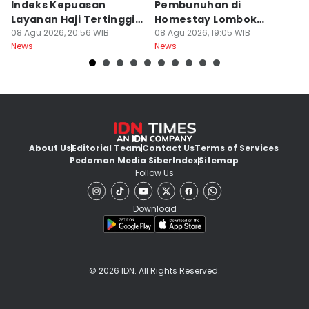
Indeks Kepuasan
Pembunuhan di
d
Layanan Haji Tertinggi
Homestay Lombok
B
Nasional
08 Agu 2026, 20:56 WIB
Barat Dilimpahkan ke
08 Agu 2026, 19:05 WIB
2
08
News
News
Ne
Jaksa
About Us
Editorial Team
Contact Us
Terms of Services
Pedoman Media Siber
Index
Sitemap
Follow Us
Download
© 2026 IDN. All Rights Reserved.