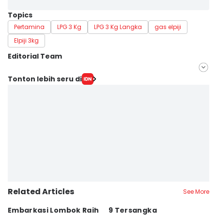
Topics
Pertamina
LPG 3 Kg
LPG 3 Kg Langka
gas elpiji
Elpiji 3kg
Editorial Team
Editor
Tonton lebih seru di
Linggauni -
Editor
Muhammad Nasir
Related Articles
See More
Embarkasi Lombok Raih
9 Tersangka
J