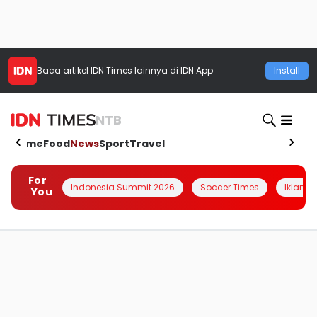
Baca artikel
IDN Times
lainnya di IDN App
Install
NTB
Home
Food
News
Sport
Travel
For
Indonesia Summit 2026
Soccer Times
Iklanin 
You