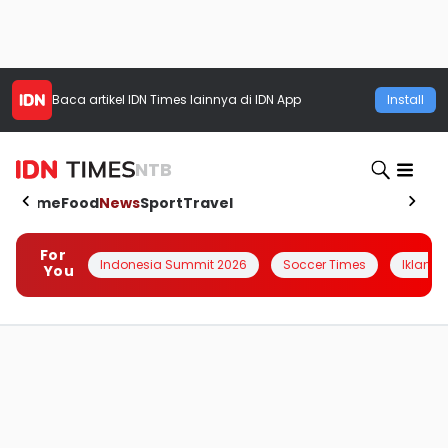
Baca artikel
IDN Times
lainnya di IDN App
Install
NTB
Home
Food
News
Sport
Travel
For
Indonesia Summit 2026
Soccer Times
Iklanin 
You