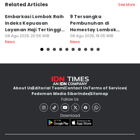
Related Articles
See More
Embarkasi Lombok Raih
9 Tersangka
J
Indeks Kepuasan
Pembunuhan di
d
Layanan Haji Tertinggi
Homestay Lombok
B
Nasional
08 Agu 2026, 20:56 WIB
Barat Dilimpahkan ke
08 Agu 2026, 19:05 WIB
2
08
News
News
Ne
Jaksa
About Us
Editorial Team
Contact Us
Terms of Services
Pedoman Media Siber
Index
Sitemap
Follow Us
Download