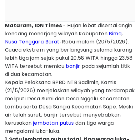
Mataram, IDN Times
- Hujan lebat disertai angin
kencang menerjang wilayah Kabupaten
Bima
,
Nusa Tenggara Barat
, Rabu malam (20/5/2026).
Cuaca ekstrem yang berlangsung selama kurang
lebih tiga jam sejak pukul 20.58 WITA hingga 23.58
WITA tersebut memicu
banjir
pada sejumlah titik
di dua kecamatan.
Kepala Pelaksana BPBD NTB Sadimin, Kamis
(21/5/2026) menjelaskan wilayah yang terdampak
meliputi Desa Sumi dan Desa Nggelu Kecamatan
Lambu serta Desa Sangia Kecamatan Sape. Meski
air telah surut, banjir tersebut menyebabkan
kerusakan
jembatan
putus
dan tiga warga
mengalami luka-luka.
1. Satu jembatan putus total, tiga warga luka-