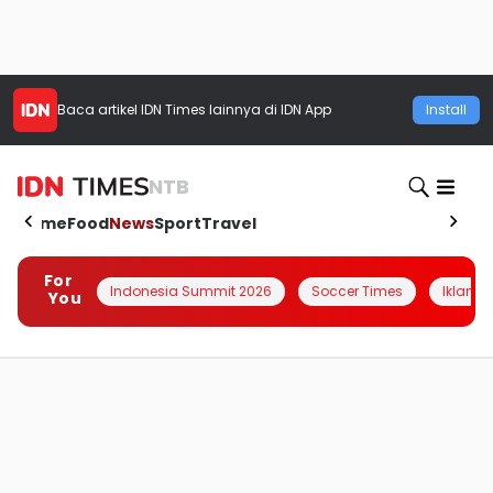
Baca artikel
IDN Times
lainnya di IDN App
Install
NTB
Home
Food
News
Sport
Travel
For
Indonesia Summit 2026
Soccer Times
Iklanin 
You