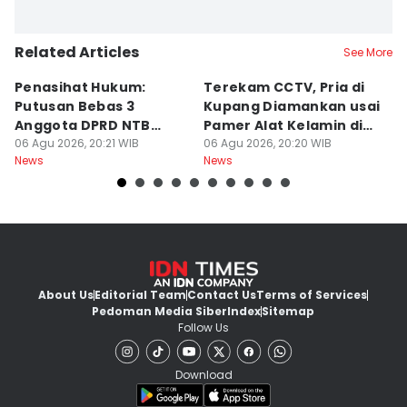
Related Articles
See More
Penasihat Hukum:
Terekam CCTV, Pria di
K
Putusan Bebas 3
Kupang Diamankan usai
B
Anggota DPRD NTB
Pamer Alat Kelamin di
A
Bersifat Final
06 Agu 2026, 20:21 WIB
Kios
06 Agu 2026, 20:20 WIB
06
News
News
Ne
About Us
Editorial Team
Contact Us
Terms of Services
Pedoman Media Siber
Index
Sitemap
Follow Us
Download