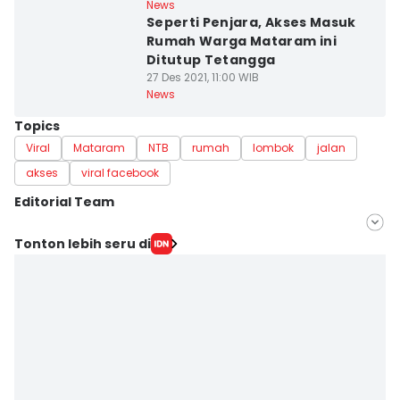
News
Seperti Penjara, Akses Masuk
Rumah Warga Mataram ini
Ditutup Tetangga
27 Des 2021, 11:00 WIB
News
Topics
Viral
Mataram
NTB
rumah
lombok
jalan
akses
viral facebook
Editorial Team
Editor
Tonton lebih seru di
Ahmad Viqi
Editor
Linggauni -