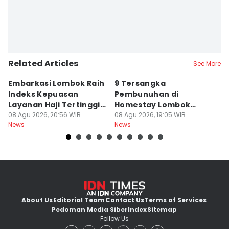
Related Articles
See More
Embarkasi Lombok Raih
9 Tersangka
J
Indeks Kepuasan
Pembunuhan di
d
Layanan Haji Tertinggi
Homestay Lombok
B
Nasional
08 Agu 2026, 20:56 WIB
Barat Dilimpahkan ke
08 Agu 2026, 19:05 WIB
2
08
News
News
Ne
Jaksa
About Us
Editorial Team
Contact Us
Terms of Services
Pedoman Media Siber
Index
Sitemap
Follow Us