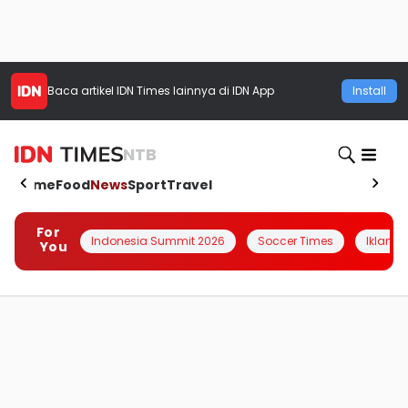
Baca artikel
IDN Times
lainnya di IDN App
Install
NTB
Home
Food
News
Sport
Travel
For
Indonesia Summit 2026
Soccer Times
Iklanin 
You