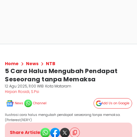
Home
News
NTB
5 Cara Halus Mengubah Pendapat
Seseorang tanpa Memaksa
12 Agu 2025, 11:00 WIB
Kota Mataram
Hirpan Rosidi, S.Psi
News
Channel
Add Us on Google
Ilustrasi cara halus mengubah pendapat seseorang tanpa memaksa.
(Pinterest/KERY)
Share Article