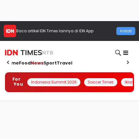
Baca artikel
IDN Times
lainnya di IDN App
Install
NTB
Home
Food
News
Sport
Travel
For
Indonesia Summit 2026
Soccer Times
Iklanin 
You