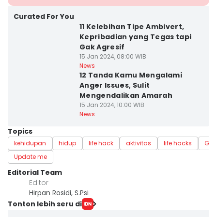
Curated For You
11 Kelebihan Tipe Ambivert,
Kepribadian yang Tegas tapi
Gak Agresif
15 Jan 2024, 08:00 WIB
News
12 Tanda Kamu Mengalami
Anger Issues, Sulit
Mengendalikan Amarah
15 Jan 2024, 10:00 WIB
News
Topics
kehidupan
hidup
life hack
aktivitas
life hacks
Give
Update me
Editorial Team
Editor
Hirpan Rosidi, S.Psi
Tonton lebih seru di