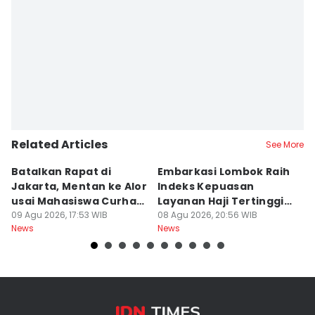
Related Articles
See More
Batalkan Rapat di
Embarkasi Lombok Raih
9
Jakarta, Mentan ke Alor
Indeks Kepuasan
P
usai Mahasiswa Curhat
Layanan Haji Tertinggi
H
Beras Mahal
09 Agu 2026, 17:53 WIB
Nasional
08 Agu 2026, 20:56 WIB
B
08
News
News
Ne
J