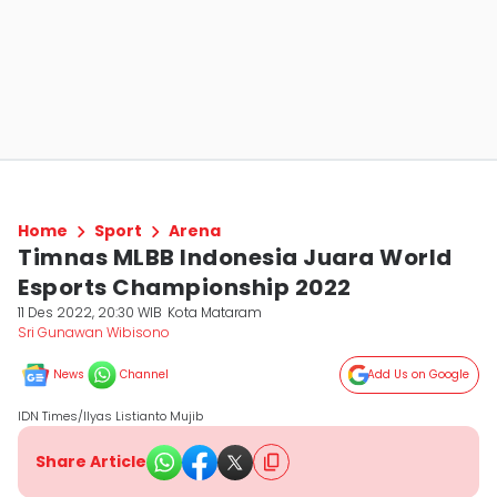
Home
Sport
Arena
Timnas MLBB Indonesia Juara World
Esports Championship 2022
11 Des 2022, 20:30 WIB
Kota Mataram
Sri Gunawan Wibisono
News
Channel
Add Us on Google
IDN Times/Ilyas Listianto Mujib
Share Article