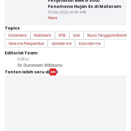
Penjelasan BMKG Soal
Fenomena Hujan Es di Mataram
10 Des 2022, 14:46 WIB
News
Topics
Indonesia
Mataram
NTB
bali
Nusa Tenggara Barat
Give me Perspective
Update me
Educate me
Editorial Team
Editor
Sri Gunawan Wibisono
Tonton lebih seru di