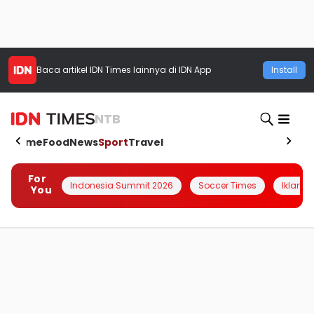
Baca artikel
IDN Times
lainnya di IDN App
Install
NTB
Home
Food
News
Sport
Travel
For
Indonesia Summit 2026
Soccer Times
Iklanin 
You