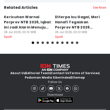
Related Articles
See More
Kericuhan Warnai
Diterpa Isu Gagal, Mori
H
Porprov NTB 2026, Iqbal:
Hanafi Tegaskan
K
Ini Jadi Alarm Menuju
Porprov NTB 2026
P
PON 2028
26 Jul 2026, 00:10 WIB
Sukses Digelar
26 Jul 2026, 00:01 WIB
25
Sport
Sport
Sp
About Us
Editorial Team
Contact Us
Terms of Services
Pedoman Media Siber
Index
Sitemap
Follow Us
Download