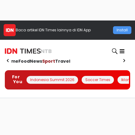
Baca artikel
IDN Times
lainnya di IDN App
Install
NTB
Home
Food
News
Sport
Travel
For
Indonesia Summit 2026
Soccer Times
Iklanin 
You