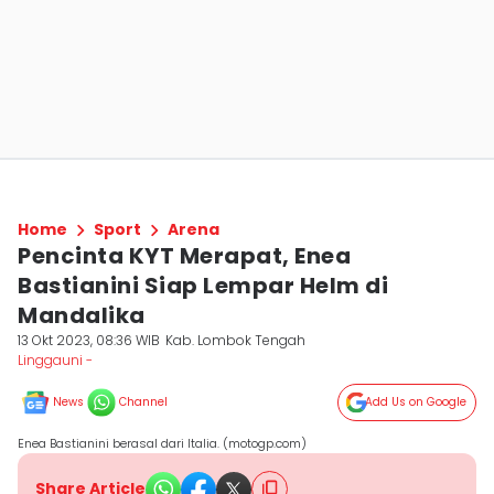
Home
Sport
Arena
Pencinta KYT Merapat, Enea
Bastianini Siap Lempar Helm di
Mandalika
13 Okt 2023, 08:36 WIB
Kab. Lombok Tengah
Linggauni -
News
Channel
Add Us on Google
Enea Bastianini berasal dari Italia. (motogp.com)
Share Article