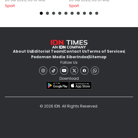
PON 2028
Sukses Digelar
Sport
Sport
Sp
About Us
Editorial Team
Contact Us
Terms of Services
Pedoman Media Siber
Index
Sitemap
Follow Us
Download
© 2026 IDN. All Rights Reserved.