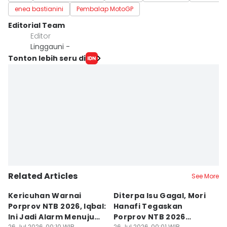
enea bastianini
Pembalap MotoGP
Editorial Team
Editor
Linggauni -
Tonton lebih seru di
Related Articles
See More
Kericuhan Warnai
Diterpa Isu Gagal, Mori
H
Porprov NTB 2026, Iqbal:
Hanafi Tegaskan
K
Ini Jadi Alarm Menuju
Porprov NTB 2026
P
26 Jul 2026, 00:10 WIB
26 Jul 2026, 00:01 WIB
25