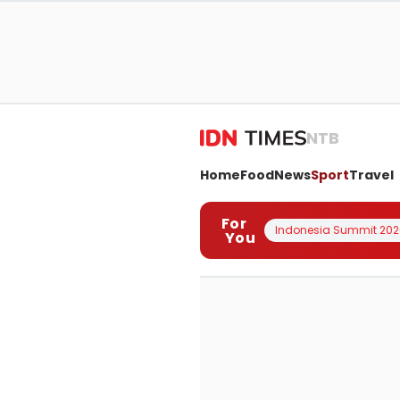
NTB
Home
Food
News
Sport
Travel
For
Indonesia Summit 202
You