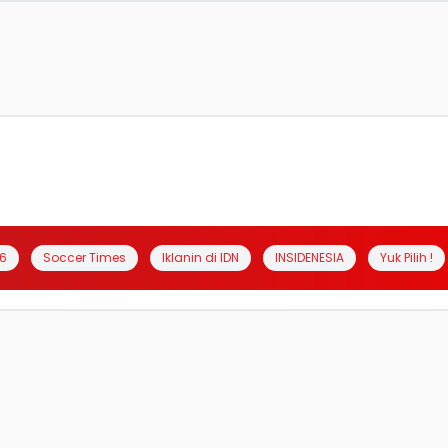
6
Soccer Times
Iklanin di IDN
INSIDENESIA
Yuk Pilih !