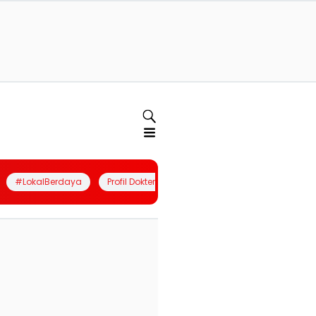
#LokalBerdaya
Profil Dokter
Quiz
Join Community