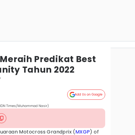
eraih Predikat Best
nity Tahun 2022
m
Add Us on Google
(IDN Times/Muhammad Nasir)
juaraan Motocross Grandprix (
MXGP
) of