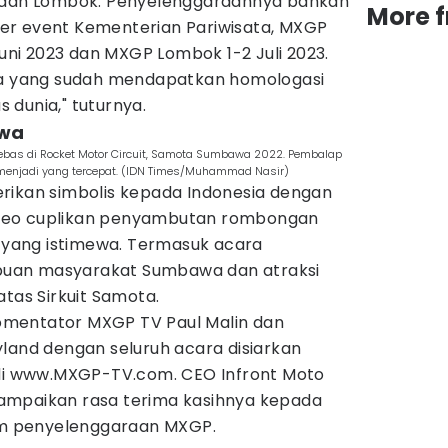
a dan Lombok. Penyelenggaraannya bahkan
More 
er event Kementerian Pariwisata, MXGP
i 2023 dan MXGP Lombok 1-2 Juli 2023.
ota yang sudah mendapatkan homologasi
s dunia," tuturnya.
ewa
ebas di Rocket Motor Circuit, Samota Sumbawa 2022. Pembalap
 menjadi yang tercepat. (IDN Times/Muhammad Nasir)
rikan simbolis kepada Indonesia dengan
deo cuplikan penyambutan rombongan
yang istimewa. Termasuk acara
ribuan masyarakat Sumbawa dan atraksi
atas Sirkuit Samota.
mentator MXGP TV Paul Malin dan
land dengan seluruh acara disiarkan
 di www.MXGP-TV.com. CEO Infront Moto
ampaikan rasa terima kasihnya kepada
lam penyelenggaraan MXGP.