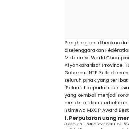
Penghargaan diberikan da
diselenggarakan Fédératio
Motocross World Championsh
Afyonkarahisar Province, T
Gubernur NTB Zulkieflima
seluruh pihak yang terlib
"Selamat kepada Indones
yang kembali menjadi soro
melaksanakan perhelatan 
istimewa MXGP Award Best 
1. Perputaran uang men
Gubernur NTB Zulkieflimansyah (Dok. Dis