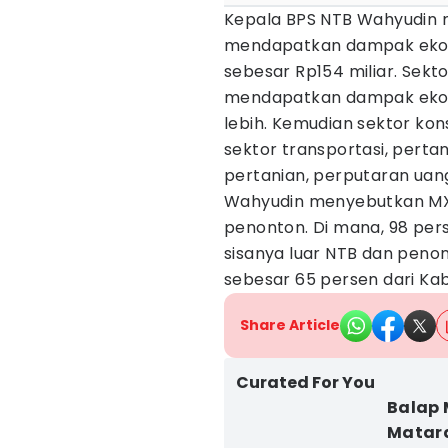
Kepala BPS NTB Wahyudin 
mendapatkan dampak ekon
sebesar Rp154 miliar. Sek
mendapatkan dampak ekon
lebih. Kemudian sektor kon
sektor transportasi, pertan
pertanian, perputaran uang
Wahyudin menyebutkan MXG
penonton. Di mana, 98 per
sisanya luar NTB dan penon
sebesar 65 persen dari K
Share Article
Curated For You
Balap 
Mata