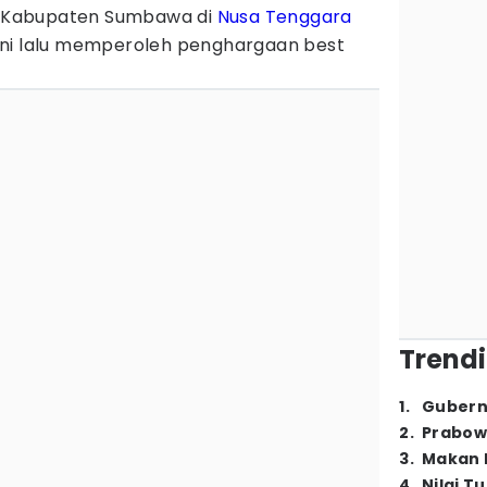
ta Kabupaten Sumbawa di
Nusa Tenggara
uni lalu memperoleh penghargaan best
Trendi
1
.
Gubern
2
.
Prabow
3
.
Makan B
4
.
Nilai T