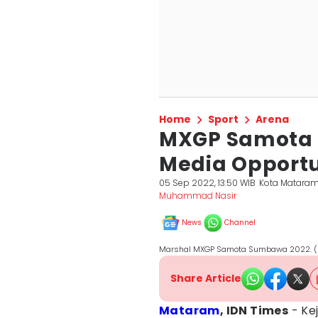
Home
Sport
Arena
MXGP Samota M
Media Opportu
05 Sep 2022, 13:50 WIB
Kota Matara
Muhammad Nasir
News
Channel
Marshal MXGP Samota Sumbawa 2022. 
Share Article
Mataram
, IDN Times
- Ke