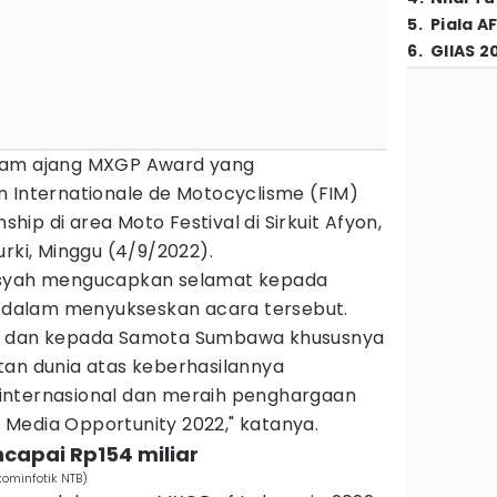
5
.
Piala A
6
.
GIIAS 2
lam ajang MXGP Award yang
n Internationale de Motocyclisme (FIM)
ip di area Moto Festival di Sirkuit Afyon,
urki, Minggu (4/9/2022).
nsyah mengucapkan selamat kepada
at dalam menyukseskan acara tersebut.
ia dan kepada Samota Sumbawa khususnya
tan dunia atas keberhasilannya
internasional dan meraih penghargaan
Media Opportunity 2022," katanya.
capai Rp154 miliar
kominfotik NTB)