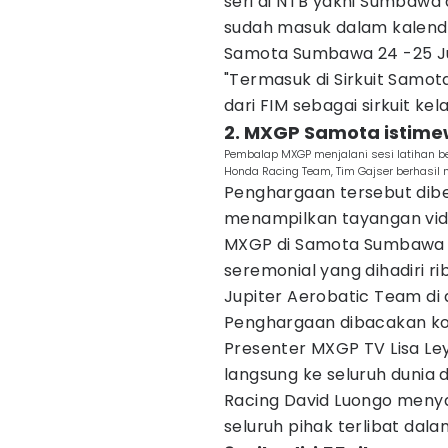
seri di NTB yakni Sumbaw
sudah masuk dalam kalend
Samota Sumbawa 24 -25 Jun
"Termasuk di Sirkuit Sam
dari FIM sebagai sirkuit kela
2. MXGP Samota istim
Pembalap MXGP menjalani sesi latihan b
Honda Racing Team, Tim Gajser berhasil
Penghargaan tersebut dibe
menampilkan tayangan vi
MXGP di Samota Sumbawa 
seremonial yang dihadiri 
Jupiter Aerobatic Team di 
Penghargaan dibacakan ko
Presenter MXGP TV Lisa Ley
langsung ke seluruh dunia
Racing David Luongo meny
seluruh pihak terlibat da