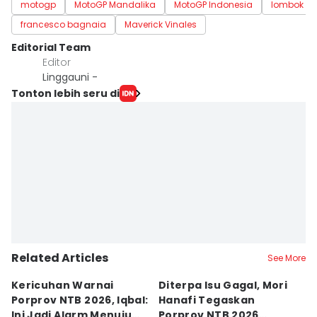
motogp
MotoGP Mandalika
MotoGP Indonesia
lombok
francesco bagnaia
Maverick Vinales
Editorial Team
Editor
Linggauni -
Tonton lebih seru di
Related Articles
See More
Kericuhan Warnai
Diterpa Isu Gagal, Mori
H
Porprov NTB 2026, Iqbal:
Hanafi Tegaskan
K
Ini Jadi Alarm Menuju
Porprov NTB 2026
P