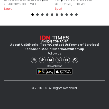
PON 2028
26 Jul 2026, 00:10 WIB
Sukses Digelar
26 Jul 2026, 00:01 WIB
25
Sport
Sport
Sp
About Us
Editorial Team
Contact Us
Terms of Services
Pedoman Media Siber
Index
Sitemap
Follow Us
Download
© 2026 IDN. All Rights Reserved.