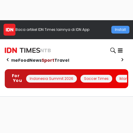
Baca artikel
IDN Times
lainnya di IDN App
Install
NTB
Home
Food
News
Sport
Travel
For
Indonesia Summit 2026
Soccer Times
Iklanin 
You