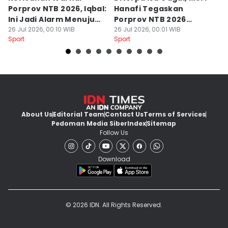
Porprov NTB 2026, Iqbal:
Hanafi Tegaskan
K
Ini Jadi Alarm Menuju
Porprov NTB 2026
P
PON 2028
26 Jul 2026, 00:10 WIB
Sukses Digelar
26 Jul 2026, 00:01 WIB
25
Sport
Sport
Sp
About Us
Editorial Team
Contact Us
Terms of Services
Pedoman Media Siber
Index
Sitemap
Follow Us
Download
© 2026 IDN. All Rights Reserved.