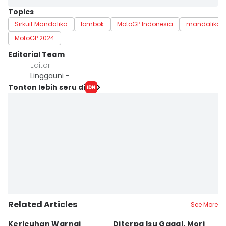
Topics
Sirkuit Mandalika
lombok
MotoGP Indonesia
mandalika
MotoGP 2024
Editorial Team
Editor
Linggauni -
Tonton lebih seru di
Related Articles
See More
Kericuhan Warnai
Diterpa Isu Gagal, Mori
H