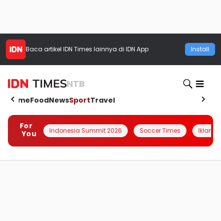
Baca artikel
IDN Times
lainnya di IDN App
Install
NTB
Home
Food
News
Sport
Travel
For
Indonesia Summit 2026
Soccer Times
Iklanin 
You