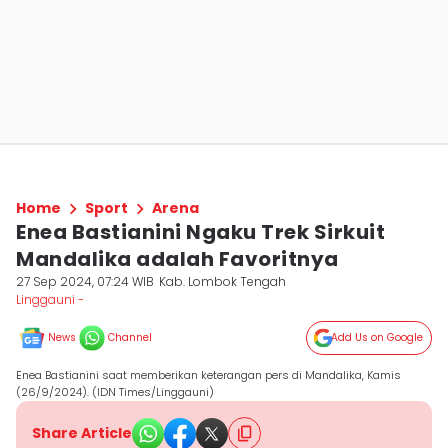
Home
Sport
Arena
Enea Bastianini Ngaku Trek Sirkuit
Mandalika adalah Favoritnya
27 Sep 2024, 07:24 WIB
Kab. Lombok Tengah
Linggauni -
News
Channel
Add Us on Google
Enea Bastianini saat memberikan keterangan pers di Mandalika, Kamis
(26/9/2024). (IDN Times/Linggauni)
Share Article