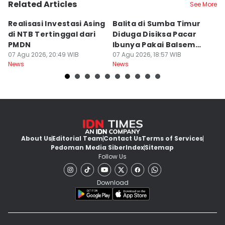
Related Articles
See More
Realisasi Investasi Asing
Balita di Sumba Timur
P
di NTB Tertinggal dari
Diduga Disiksa Pacar
B
PMDN
Ibunya Pakai Balsem
T
07 Agu 2026, 20:49 WIB
dan Cabai
07 Agu 2026, 18:57 WIB
Mi
07
News
News
Ne
About Us
Editorial Team
Contact Us
Terms of Services
Pedoman Media Siber
Index
Sitemap
Follow Us
Download