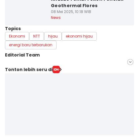
Geothermal Flores
08 Mei 2025, 10:18 WIB
News
Topics
Ekonomi
NTT
hijau
ekonomi hijau
energi baru terbarukan
Editorial Team
Editor
Tonton lebih seru di
Putra F.D. Bali Mula
Editor
Linggauni -