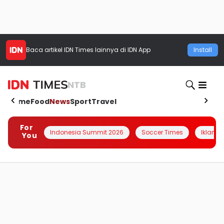
Baca artikel
IDN Times
lainnya di IDN App
Install
NTB
Home
Food
News
Sport
Travel
For
Indonesia Summit 2026
Soccer Times
Iklanin 
You