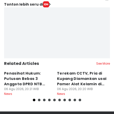
Editor
Tonton lebih seru di
Putra F.D. Bali Mula
Editor
Sri Gunawan Wibisono
Related Articles
See More
Penasihat Hukum:
Terekam CCTV, Pria di
K
Putusan Bebas 3
Kupang Diamankan usai
B
Anggota DPRD NTB
Pamer Alat Kelamin di
A
Bersifat Final
06 Agu 2026, 20:21 WIB
Kios
06 Agu 2026, 20:20 WIB
06
News
News
Ne