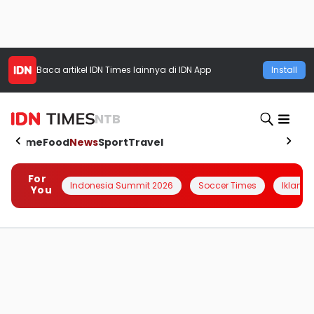
Baca artikel
IDN Times
lainnya di IDN App
Install
NTB
Home
Food
News
Sport
Travel
For
Indonesia Summit 2026
Soccer Times
Iklanin 
You