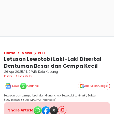
Home
News
NTT
Letusan Lewotobi Laki-Laki Disertai
Dentuman Besar dan Gempa Kecil
26 Apr 2025, 14:10 WIB
Kota Kupang
Putra F.D. Bali Mula
News
Channel
Add Us on Google
Letusan dan gempa kecil dari Gunung Api Lewotobi Laki-laki, Sabtu
(26/4/2025). (Dok MAGMA Indonesia)
Share Article